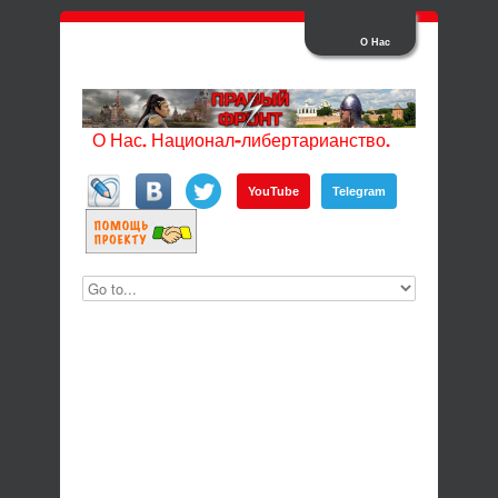
О Нас
О Нас. Национал-либертарианство.
YouTube
Telegram