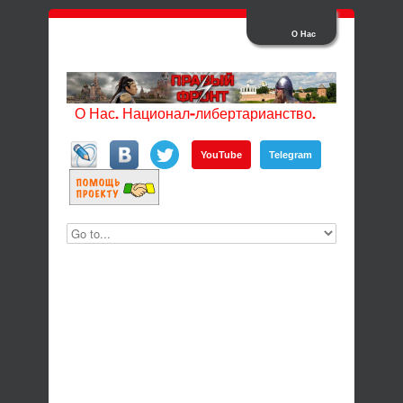
О Нас
О Нас. Национал-либертарианство.
YouTube
Telegram