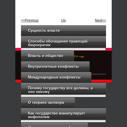
<<Previous
Up
Next>>
Сущность власти
Способы обогащения правящей
бюрократии
Власть и общество
Right-Dexter-ПРАВЫЙ ФРОНТ. Основан в 2014 году.
Связь с администрацией
Внутриэлитные конфликты
Международные конфликты
Почему государству все должны, а
оно никому
О теориях заговора
Как государство манипулирует
инфополем