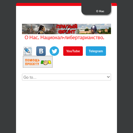
О Нас
О Нас. Национал-либертарианство.
YouTube
Telegram