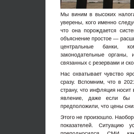
Мы виним в высоких налог
уверены, кого именно следу
что она порождается сист
объяснение простое — расши
центральные банки, к
законодательные органы, 
связанных с резервами и ск
Нас охватывает чувство яр
сразу. Вспомним, что в 20
страну, что инфляция носит
явление, даже если бы 
предположили, что цены сниз
Этого не произошло. Наобор
показателей. Ситуацию 
преподносился СМИ как