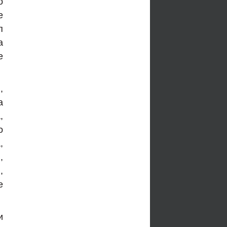
о
е
п
а
е
,
а
,
о
,
,
,
е
и