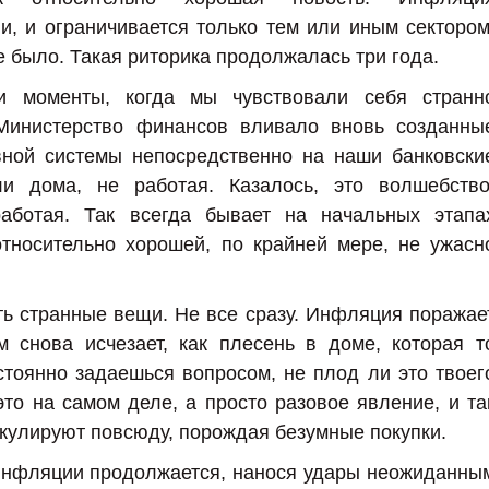
и, и ограничивается только тем или иным сектором
е было. Такая риторика продолжалась три года.
 моменты, когда мы чувствовали себя странн
 Министерство финансов вливало вновь созданны
вной системы непосредственно на наши банковски
ли дома, не работая. Казалось, это волшебство
работая. Так всегда бывает на начальных этапа
тносительно хорошей, по крайней мере, не ужасн
ь странные вещи. Не все сразу. Инфляция поражае
м снова исчезает, как плесень в доме, которая т
остоянно задаешься вопросом, не плод ли это твоег
это на самом деле, а просто разовое явление, и та
ркулируют повсюду, порождая безумные покупки.
инфляции продолжается, нанося удары неожиданны