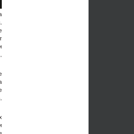
а
,
е
т
и
,
е
а
е
,
х
и
я