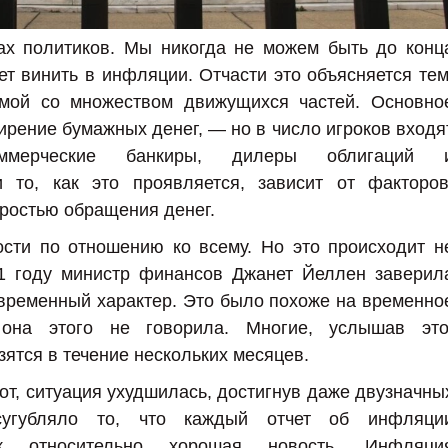
ах политиков. Мы никогда не можем быть до конц
ет винить в инфляции. Отчасти это объясняется тем
емой со множеством движущихся частей. Основно
рение бумажных денег, — но в число игроков входя
оммерческие банкиры, дилеры облигаций 
и то, как это проявляется, зависит от факторов
оростью обращения денег.
ости по отношению ко всему. Но это происходит н
21 году министр финансов Джанет Йеллен заверил
 временный характер. Это было похоже на временно
она этого не говорила. Многие, услышав это
ятся в течение нескольких месяцев.
от, ситуация ухудшилась, достигнув даже двузначны
усугубляло то, что каждый отчет об инфляци
 относительно хорошая новость. Инфляци