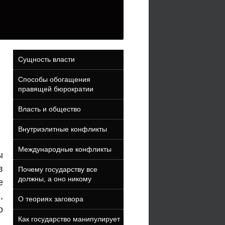
Сущность власти
Способы обогащения
й
правящей бюрократии
Власть и общество
Внутриэлитные конфликты
Международные конфликты
ы
в
Почему государству все
должны, а оно никому
е
,
О теориях заговора
о
Как государство манипулирует