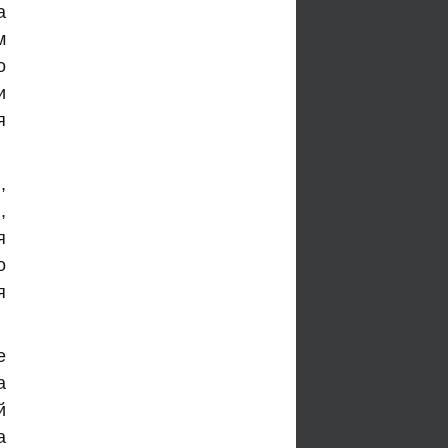
а
м
о
и
я
,
,
я
о
я
е
а
й
а