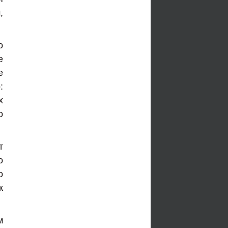
,
о
е
е
:
х
о
т
о
о
к
м