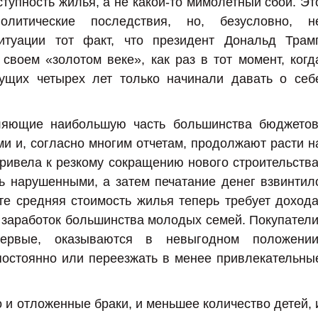
тупность жилья, а не какой-то мимолетный сбой. Эт
олитические последствия, но, безусловно, н
итуации тот факт, что президент Дональд Трам
воем «золотом веке», как раз в тот момент, когд
ущих четырех лет только начинали давать о себ
ляющие наибольшую часть большинства бюджетов
и и, согласно многим отчетам, продолжают расти н
ивела к резкому сокращению нового строительства
ь нарушенными, а затем печатание денег взвинтил
те средняя стоимость жилья теперь требует дохода
заработок большинства молодых семей. Покупатели
ервые, оказываются в невыгодном положении
остоянно или переезжать в менее привлекательны
о и отложенные браки, и меньшее количество детей, 