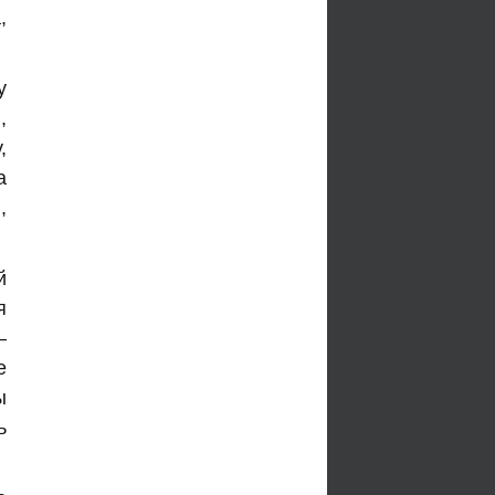
,
у
,
,
а
,
й
я
—
е
ы
ь