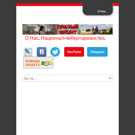
О Нас
О Нас. Национал-либертарианство.
YouTube
Telegram