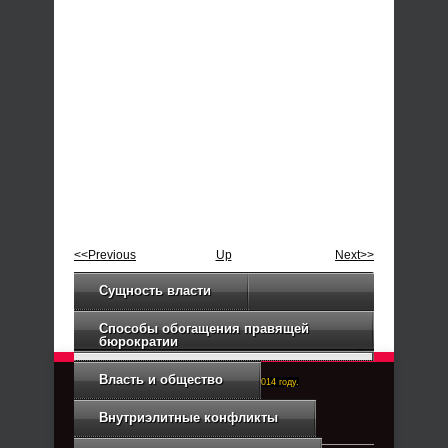
<<Previous
Up
Next>>
Сущность власти
Способы обогащения правящей
бюрократии
Власть и общество
Right-Dexter-ПРАВЫЙ ФРОНТ. Основан в 2014 году.
Связь с администрацией
Внутриэлитные конфликты