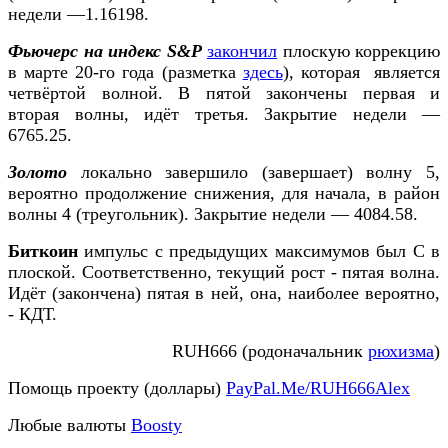
недели —1.16198.
Фьючерс на индекс S&P
закончил
плоскую коррекцию
в марте 20-го года (разметка
здесь
), которая является
четвёртой волной. В пятой закончены первая и
вторая волны, идёт третья. Закрытие недели —
6765.25.
Золото
локально завершило (завершает) волну 5,
вероятно продолжение снижения, для начала, в район
волны 4 (треугольник). Закрытие недели — 4084.58.
Биткоин
импульс с предыдущих максимумов был С в
плоской. Соответственно, текущий рост - пятая волна.
Идёт (закончена) пятая в ней, она, наиболее вероятно,
- КДТ.
RUH666 (родоначальник
рюхизма
)
Помощь проекту (доллары)
PayPal.Me/RUH666Alex
Любые валюты
Boosty