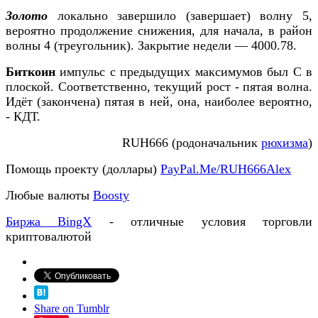
Золото
локально завершило (завершает) волну 5,
вероятно продолжение снижения, для начала, в район
волны 4 (треугольник). Закрытие недели — 4000.78.
Биткоин
импульс с предыдущих максимумов был С в
плоской. Соответственно, текущий рост - пятая волна.
Идёт (закончена) пятая в ней, она, наиболее вероятно,
- КДТ.
RUH666 (родоначальник
рюхизма
)
Помощь проекту (доллары)
PayPal.Me/RUH666Alex
Любые валюты
Boosty
Биржа BingX
- отличные условия торговли
криптовалютой
Share on Tumblr