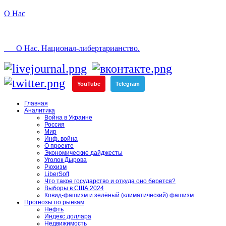
О Нас
О Нас. Национал-либертарианство.
YouTube
Telegram
Главная
Аналитика
Война в Украине
Россия
Мир
Инф. война
О проекте
Экономические дайджесты
Уголок Дырова
Рюхизм
LiberSoft
Что такое государство и откуда оно берется?
Выборы в США 2024
Ковид-фашизм и зелёный (климатический) фашизм
Прогнозы по рынкам
Нефть
Индекс доллара
Недвижимость