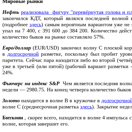
Мировые рынки
Нефть
реализовала фигуру "перевёрнутая голова и п
закончился КДТ, который являлся последней волной 
(подробнее
здесь
) самым вероятным вариантом уже не 
упал на 7 400, с 391 600 до 384 200. Количество дей
количество быков на рынке составляло 57%.
Евро/доллар
(EUR/USD) закончил волну С плоской корр
в
долгосрочной
разметке, поскольку был пробит урове
паритета. Сейчас пара находится либо во второй (четвё
уже в третьей (или пятой) (рабочий вариант разметки
24%.
Фьючерс на индекс S&P
Чем является последняя волна 
недели — 2980.75. На конец четверга количество быков
Золото
находится в волне В в кружочке в
долгосрочной
волне С (среднесрочная разметка
здесь
). Закрытие неде
Биткоин
, скорее всего, находится в волне 4 импульса 
волне, которая завершит его.