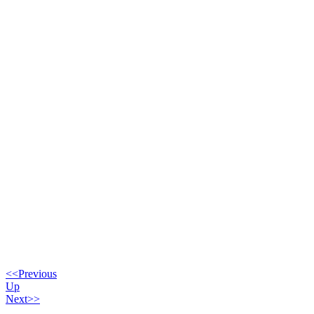
<<Previous
Up
Next>>