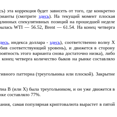
ь) эта коррекция будет зависеть от того, где конкретно
арианты (смотрите
здесь
). На текущий момент плоская
м длинных спекулятивных позиций на прошедшей неделе
рылась WTI — 56.52, Brent — 61.54. На конец четверга
десь
, индекса доллара -
здесь
), соответственно волну Х
бив соответствующий уровень), и движется в сторону
роятность этого варианта снова достаточно низка), либо
 конец четверга количество быков на рынке составляло
тивного паттерна (треугольника или плоской). Закрытие
олна В (или Х) была треугольником, и он уже движется в
нке составляло 77%.
ончания, самая популярная криптовалюта вырастет в пятой