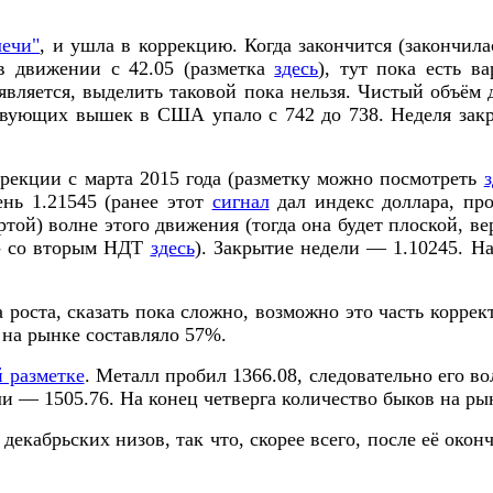
лечи"
, и ушла в коррекцию. Когда закончится (закончилас
в движении с 42.05 (разметка
здесь
), тут пока есть в
является, выделить таковой пока нельзя. Чистый объё
ствующих вышек в США упало с 742 до 738. Неделя зак
екции с марта 2015 года (разметку можно посмотреть
з
нь 1.21545 (ранее этот
сигнал
дал индекс доллара, про
ртой) волне этого движения (тогда она будет плоской, ве
 - со вторым НДТ
здесь
). Закрытие недели — 1.10245. На
роста, сказать пока сложно, возможно это часть коррек
 на рынке составляло 57%.
 разметке
. Металл пробил 1366.08, следовательно его в
ли — 1505.76. На конец четверга количество быков на ры
с декабрьских низов, так что, скорее всего, после её ок