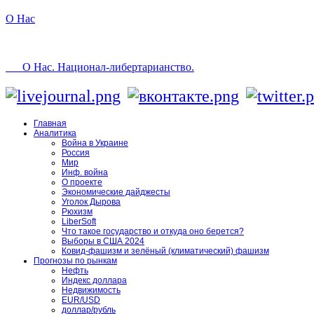
О Нас
О Нас. Национал-либертарианство.
Главная
Аналитика
Война в Украине
Россия
Мир
Инф. война
О проекте
Экономические дайджесты
Уголок Дырова
Рюхизм
LiberSoft
Что такое государство и откуда оно берется?
Выборы в США 2024
Ковид-фашизм и зелёный (климатический) фашизм
Прогнозы по рынкам
Нефть
Индекс доллара
Недвижимость
EUR/USD
доллар/рубль