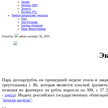
Архив
Индекс S&P
Золото
Индекс РТС
Либертарианские диалоги
Рюх
Зоя Кускова
Богдан Алексин
Макс Франтишков
Posted by:
admin
сентября 7th, 2019
Эк
Пара доллар/рубль на прошедшей неделе упала и закры
треугольника с 86, которая является плоской (размет
позиция во фьючерсе на рубль выросла на 300, с 27 
-
здесь
). Индекс российских государственных облигаций
"итогах недели"
.