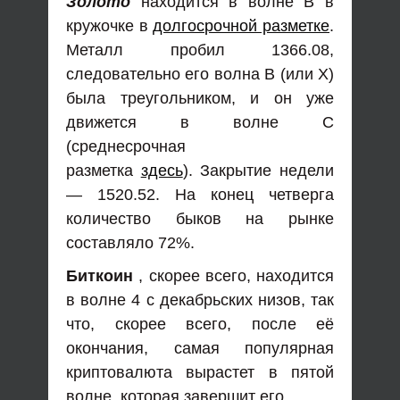
Золото
находится в волне В в
кружочке в
долгосрочной разметке
.
Металл пробил 1366.08,
следовательно его волна В (или Х)
была треугольником, и он уже
движется в волне С
(среднесрочная
разметка
здесь
). Закрытие недели
— 1520.52. На конец четверга
количество быков на рынке
составляло 72%.
Биткоин
, скорее всего, находится
в волне 4 с декабрьских низов, так
что, скорее всего, после её
окончания, самая популярная
криптовалюта вырастет в пятой
волне, которая завершит его.