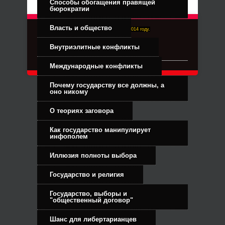
Способы обогащения правящей
бюрократии
Власть и общество
Right-Dexter-ПРАВЫЙ ФРОНТ. Основан в 2014 году.
Связь с администрацией
Внутриэлитные конфликты
Международные конфликты
Почему государству все должны, а
оно никому
О теориях заговора
Как государство манипулирует
инфополем
Иллюзия полноты выбора
Государство и религия
Государство, выборы и
"общественный договор"
Шанс для либертарианцев