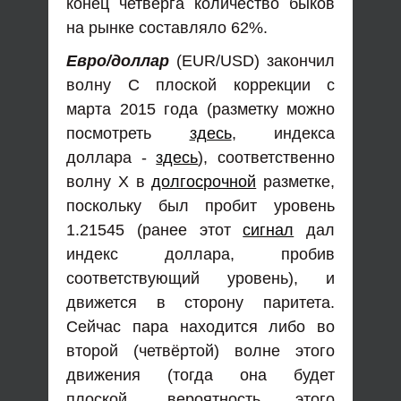
конец четверга количество быков
на рынке составляло 62%.
Евро/доллар
(EUR/USD) закончил
волну С плоской коррекции с
марта 2015 года (разметку можно
посмотреть
здесь
, индекса
доллара -
здесь
), соответственно
волну Х в
долгосрочной
разметке,
поскольку был пробит уровень
1.21545 (ранее этот
сигнал
дал
индекс доллара, пробив
соответствующий уровень), и
движется в сторону паритета.
Сейчас пара находится либо во
второй (четвёртой) волне этого
движения (тогда она будет
плоской, вероятность этого