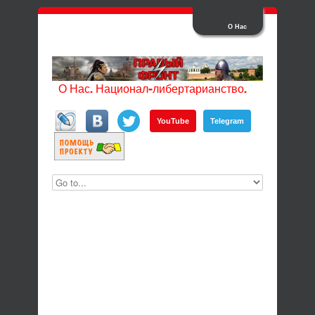
О Нас
О Нас. Национал-либертарианство.
YouTube
Telegram