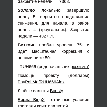
Закрытие недели — 7368.
Золото
локально завершило
волну 5, вероятно продолжение
снижения, для начала, в район
волны 4 (треугольник). Закрытие
недели — 4327.73.
Биткоин
пробил уровень 75к и
идёт масштабная коррекция с
целями ниже 50к.
RUH666 (родоначальник
рюхизма
)
Помощь проекту (доллары)
PayPal.Me/RUH666Alex
Любые валюты
Boosty
Биржа BingX
- отличные условия
торговли криптовалютой