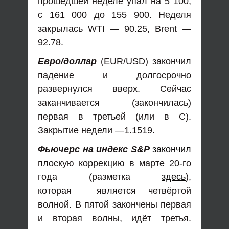
прошедшей неделе упал на 5 100,
с 161 000 до 155 900. Неделя
закрылась WTI — 90.25, Brent —
92.78.
Евро/доллар
(EUR/USD) закончил
падение и долгосрочно
развернулся вверх. Сейчас
заканчивается (закончилась)
первая в третьей (или в С).
Закрытие недели —1.1519.
Фьючерс на индекс S&P
закончил
плоскую коррекцию в марте 20-го
года (разметка
здесь
),
которая является четвёртой
волной. В пятой закончены первая
и вторая волны, идёт третья.