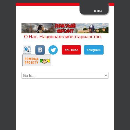
О Нас
О Нас. Национал-либертарианство.
YouTube
Telegram