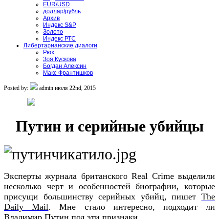
EUR/USD
доллар/рубль
Архив
Индекс S&P
Золото
Индекс РТС
Либертарианские диалоги
Рюх
Зоя Кускова
Богдан Алексин
Макс Франтишков
Posted by:
admin
июля 22nd, 2015
Путин и серийные убийцы
Эксперты журнала британского Real Crime выделили
несколько черт и особенностей биографии, которые
присущи большинству серийных убийц, пишет
The
Daily Mail
. Мне стало интересно, подходит ли
Владимир Путин под эти признаки.