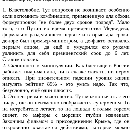
1. Властолюбие. Тут вопросов не возникает, особенно
если вспомнить комбинацию, применённую для обхода
формулировки "не более двух сроков подряд". Мало
того, что Путин во время президентства Медведева,
формально разделившего первые и вторые два срока,
де-юре был премьер-министром, а де-факто оставался
первым лицом, да ещё и умудрился его руками
удлинить для себя президентский срок до 6 лет.
Ставим плюсик.
2. Склонность к манипуляции. Как блестяще в России
работает пиар-машина, ни в сказке сказать, ни пером
описать. При значительном падении уровня жизни
нагулять рейтинг 89% - это уметь надо. Так что,
безусловно, ещё один плюсик.
3. Эгоцентризм и хвастовство. Тут можно начать с его
пиара, где он неизменно изображается суперменом. То
на истребителе летает, то на лошади с голым торсом
скачет, то амфоры с морских глубин извлекает.
Закончим фильмом о присоединении Крыма, где он
откровенно хвастается действиями, которые можно