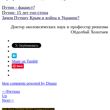
Путин - фашист?
Путин: 15 лет гоп-стопа
Зачем Путину Крым и война в Украине?
Доктор околовсяческих наук и профессор рюхизма
Обдолбай Хохотаев
Share on Tumblr
Save
blog comments powered by
Disqus
<<Previous
Up
Next>>
Right-Dexter-ПРАВЫЙ ФРОНТ. Основан в 2014 году.