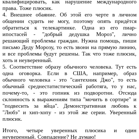
квалифицировать, как нарушение международного
права. Тоже плюсик.
4. Внешнее обаяние. Об этой его черте в личном
общении судить не могу, поэтому опять придётся
обратиться к телекартинке. Одна из его пиар-
ипостасей - "добрый дедушка Мороз", лично
решающий проблемы граждан. Нужна помощь, пиши
письмо Деду Морозу, то есть звони на прямую линию,
и все проблемы будут решены. Так что тоже плюсик,
хоть и неуверенный.
5. Соответствие образу обычного человека. Тут есть
одна оговорка. Если в США, например, образ
обычного человека - это "сантехник Джо", то есть
обычный среднестатистический работяга, то у нас,
почему-то, - это гопник из подворотни. Отсюда
склонность к выражениям типа "мочить в сортире" и
"подвесить за яйца". Демонстративная любовь к
"Любэ" и хип-хопу - из этой же серии. Уверенный
плюсик.
Итого, четыре уверенных плюсика и один
неуверенный. Совпадение? Не думаю!