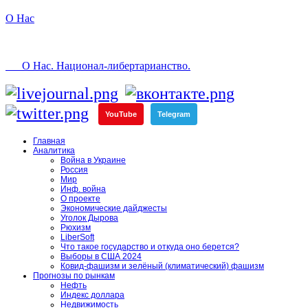
О Нас
О Нас. Национал-либертарианство.
YouTube
Telegram
Главная
Аналитика
Война в Украине
Россия
Мир
Инф. война
О проекте
Экономические дайджесты
Уголок Дырова
Рюхизм
LiberSoft
Что такое государство и откуда оно берется?
Выборы в США 2024
Ковид-фашизм и зелёный (климатический) фашизм
Прогнозы по рынкам
Нефть
Индекс доллара
Недвижимость