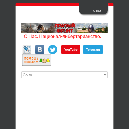
О Нас
О Нас. Национал-либертарианство.
YouTube
Telegram