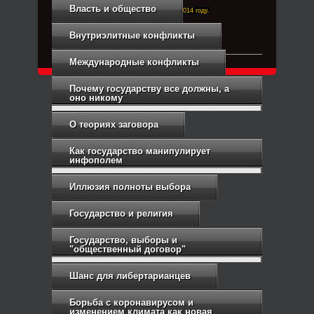
Власть и общество
Right-Dexter-ПРАВЫЙ ФРОНТ. Основан в 2014 году.
Связь с администрацией
Внутриэлитные конфликты
Международные конфликты
Почему государству все должны, а
оно никому
О теориях заговора
Как государство манипулирует
инфополем
Иллюзия полноты выбора
Государство и религия
Государство, выборы и
"общественный договор"
Шанс для либертарианцев
Борьба с коронавирусом и
изменением климата как новая