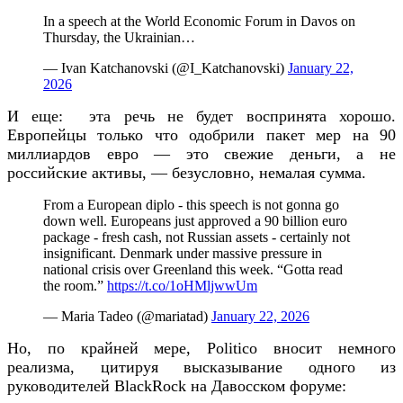
In a speech at the World Economic Forum in Davos on
Thursday, the Ukrainian…
— Ivan Katchanovski (@I_Katchanovski)
January 22,
2026
И еще: эта речь не будет воспринята хорошо.
Европейцы только что одобрили пакет мер на 90
миллиардов евро — это свежие деньги, а не
российские активы, — безусловно, немалая сумма.
From a European diplo - this speech is not gonna go
down well. Europeans just approved a 90 billion euro
package - fresh cash, not Russian assets - certainly not
insignificant. Denmark under massive pressure in
national crisis over Greenland this week. “Gotta read
the room.”
https://t.co/1oHMljwwUm
— Maria Tadeo (@mariatad)
January 22, 2026
Но, по крайней мере, Politico вносит немного
реализма, цитируя высказывание одного из
руководителей BlackRock на Давосском форуме: