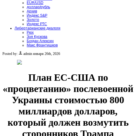
EUR/USD
доллар/рубль
Архив
Индекс S&P
Золото
Индекс РТС
Либертарианские диалоги
Рюх
Зоя Кускова
Богдан Алексин
Макс Франтишков
Posted by:
admin
января 26th, 2026
План ЕС-США по
«процветанию» послевоенной
Украины стоимостью 800
миллиардов долларов,
который должен возмутить
сторонников Трампа