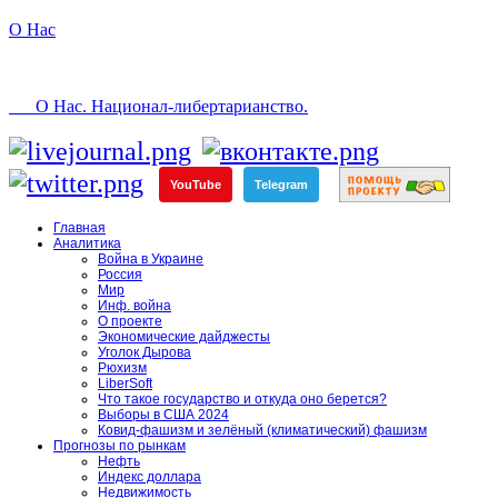
О Нас
О Нас. Национал-либертарианство.
YouTube
Telegram
Главная
Аналитика
Война в Украине
Россия
Мир
Инф. война
О проекте
Экономические дайджесты
Уголок Дырова
Рюхизм
LiberSoft
Что такое государство и откуда оно берется?
Выборы в США 2024
Ковид-фашизм и зелёный (климатический) фашизм
Прогнозы по рынкам
Нефть
Индекс доллара
Недвижимость