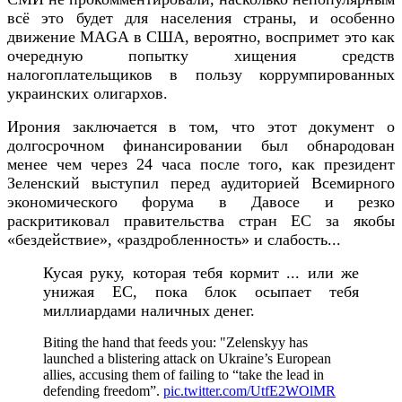
всё это будет для населения страны, и особенно
движение MAGA в США, вероятно, воспримет это как
очередную попытку хищения средств
налогоплательщиков в пользу коррумпированных
украинских олигархов.
Ирония заключается в том, что этот документ о
долгосрочном финансировании был обнародован
менее чем через 24 часа после того, как президент
Зеленский выступил перед аудиторией Всемирного
экономического форума в Давосе и резко
раскритиковал правительства стран ЕС за якобы
«бездействие», «раздробленность» и слабость...
Кусая руку, которая тебя кормит ... или же
унижая ЕС, пока блок осыпает тебя
миллиардами наличных денег.
Biting the hand that feeds you: "Zelenskyy has
launched a blistering attack on Ukraine’s European
allies, accusing them of failing to “take the lead in
defending freedom”.
pic.twitter.com/UtfE2WOlMR