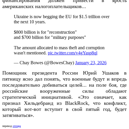
финансирования должен привести в ярость
американских налогоплательщиков...
Ukraine is now begging the EU for $1.5 trillion over
the next 10 years.
$800 billion is for "reconstruction"
and $700 billion for "military purposes"
The amount allocated to mass theft and corruption
wasn't mentioned.
pic.twitter.com/v4gYasp8ql
— Chay Bowes (@BowesChay)
January 23, 2026
Помощник президента России Юрий Ушаков в
пятницу ясно дал понять, что военные будут и впредь
последовательно добиваться целей... на поле боя, где
российские вооруженные силы обладают
стратегической инициативой. «Это означает, как
признал Хильдебранд из BlackRock, что конфликт,
который вот-вот вступит в свой пятый год, будет
затягиваться».
перевод
отсюда