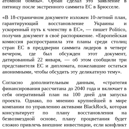
атомной бомбы». Орбан сделал это заявление в
пятницу после экстренного саммита ЕС в Брюсселе.
«В 18-страничном документе изложен 10-летний план,
гарантирующий восстановление Украины и
ускоренный путь к членству в ЕС», — пишет Politico,
получив документ в своё распоряжение. «Европейская
комиссия распространила эти планы среди столиц
стран ЕС в преддверии саммита лидеров в четверг
вечером, где был обсужден этот документ,
датированный 22 января, — об этом сообщили три
представителя ЕС и дипломата, пожелавшие остаться
анонимными, чтобы обсудить эту деликатную тему».
Согласно дополнительным данным, «стратегия
финансирования рассчитана до 2040 года и включает в
себя оперативный план на 100 дней для запуска
проекта. Однако, по мнению крупнейшей в мире
компании по управлению активами BlackRock, которая
консультирует по плану восстановления на
безвозмездной основе, плану процветания будет
сложно привлечь внешние инвестиции, если конфликт