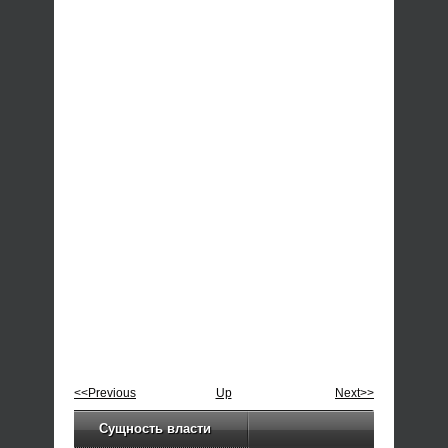
<<Previous
Up
Next>>
Сущность власти