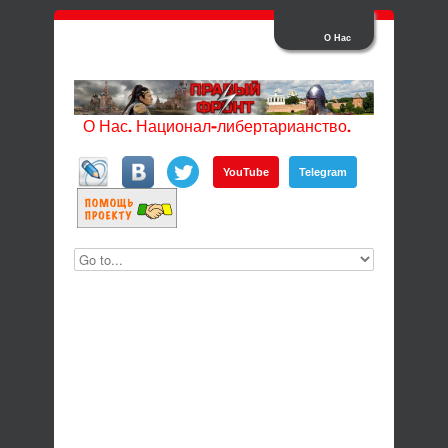
О Нас
О Нас. Национал-либертарианство.
YouTube
Telegram