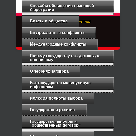
Способы обогащения правящей
бюрократии
Власть и общество
Right-Dexter-ПРАВЫЙ ФРОНТ. Основан в 2014 году.
Связь с администрацией
Внутриэлитные конфликты
Международные конфликты
Почему государству все должны, а
оно никому
О теориях заговора
Как государство манипулирует
инфополем
Иллюзия полноты выбора
Государство и религия
Государство, выборы и
"общественный договор"