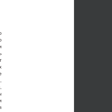
о
о
и
ь
т
х
е
,
,
ы
и
я