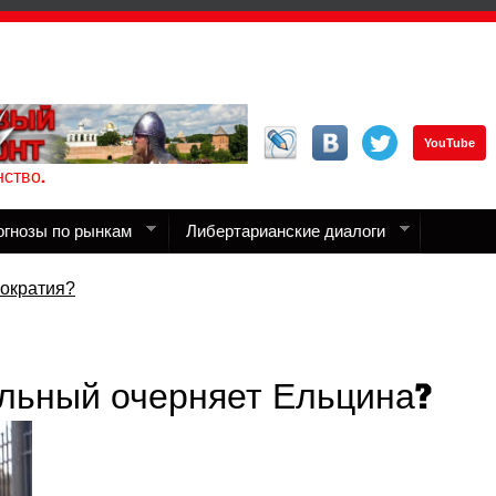
YouTube
ство.
огнозы по рынкам
Либертарианские диалоги
ократия?
льный очерняет Ельцина?