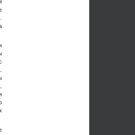
й
е
.
а
и
ы
с
.
ы
,
и
о
х
е