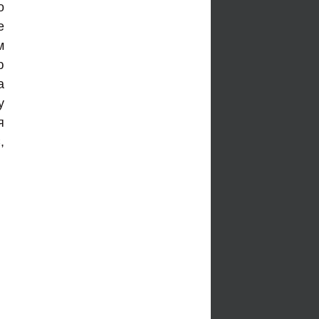
о
е
м
ю
а
у
я
,