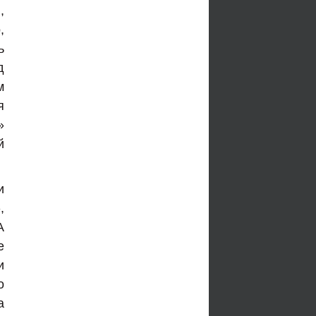
,
,
ь
д
м
я
»
й
и
,
А
е
и
о
а