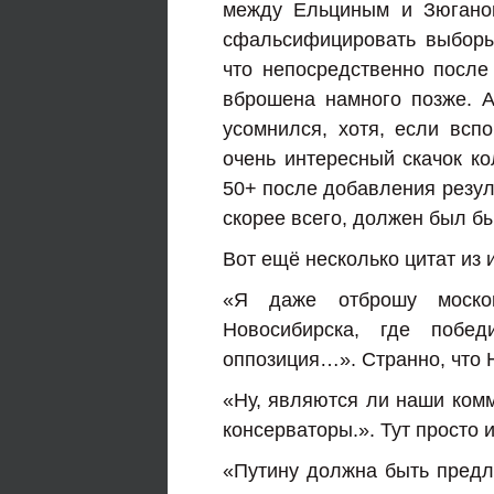
между Ельциным и Зюганов
сфальсифицировать выборы
что непосредственно посл
вброшена намного позже. 
усомнился, хотя, если всп
очень интересный скачок ко
50+ после добавления резуль
скорее всего, должен был бы
Вот ещё несколько цитат из 
«Я даже отброшу москов
Новосибирска, где побе
оппозиция…». Странно, что 
«Ну, являются ли наши комм
консерваторы.». Тут просто и
«Путину должна быть предло