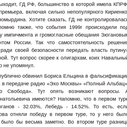
ыходит, ГД РФ, большинство в которой имела КПРФ
премьера, включая сильно непопулярного Кириенко
омырдина. Хотите сказать, ГД не контролировалас
помню также, что события 1999г происходили по
ну импичмента и громогласные обещания Зюгановы
том России. Так что самостоятельность решени
 ради своей безопасности передать власть путину
ой. Тут вопрос скорее к олигархам, коих Навальны
о не упомянул.
публично обвинил Бориса Ельцина в фальсификаци
а в передаче радио «Эхо Москвы» «Полный Альбац»
о Свобода». Тут опять возникают вопросы. 
Анатольевича имеются? Напомню, что в первом тур
ганов - 32.03%, Лебедь - 14.52%. То есть, есл
ова отняли победу в первом туре, то у него был
 было бы весьма заметно. Во втором туре разниц