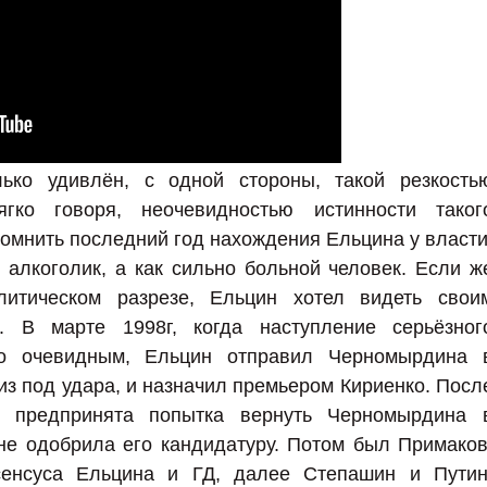
ько удивлён, с одной стороны, такой резкость
ягко говоря, неочевидностью истинности таког
помнить последний год нахождения Ельцина у власти
к алкоголик, а как сильно больной человек. Если ж
литическом разрезе, Ельцин хотел видеть свои
. В марте 1998г, когда наступление серьёзног
ло очевидным, Ельцин отправил Черномырдина 
 из под удара, и назначил премьером Кириенко. Посл
а предпринята попытка вернуть Черномырдина 
не одобрила его кандидатуру. Потом был Примаков
сенсуса Ельцина и ГД, далее Степашин и Путин