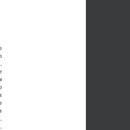
ю
о
,
е
м
о
в
е
в
,
,