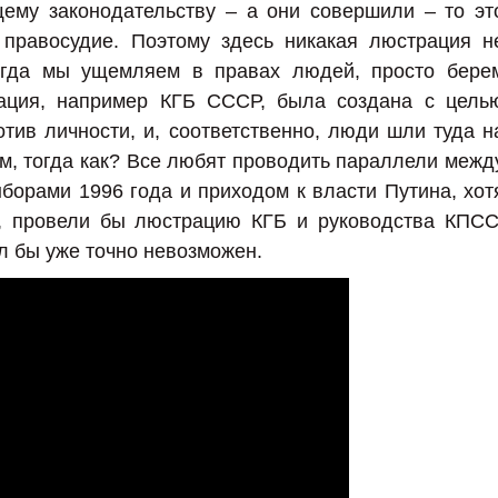
ему законодательству – а они совершили – то эт
 правосудие. Поэтому здесь никакая люстрация н
огда мы ущемляем в правах людей, просто бере
зация, например КГБ СССР, была создана с цель
тив личности, и, соответственно, люди шли туда н
м, тогда как? Все любят проводить параллели межд
борами 1996 года и приходом к власти Путина, хот
А, провели бы люстрацию КГБ и руководства КПСС
л бы уже точно невозможен.