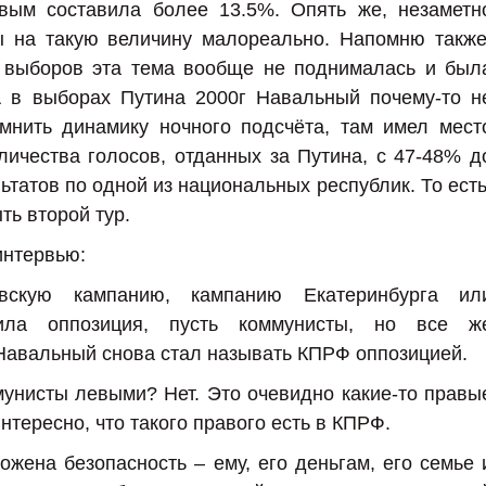
ым составила более 13.5%. Опять же, незаметн
 на такую величину малореально. Напомню также
е выборов эта тема вообще не поднималась и был
А в выборах Путина 2000г Навальный почему-то н
омнить динамику ночного подсчёта, там имел мест
личества голосов, отданных за Путина, с 47-48% д
татов по одной из национальных республик. То есть
ть второй тур.
интервью:
скую кампанию, кампанию Екатеринбурга ил
дила оппозиция, пусть коммунисты, но все ж
Навальный снова стал называть КПРФ оппозицией.
унисты левыми? Нет. Это очевидно какие-то правы
нтересно, что такого правого есть в КПРФ.
жена безопасность – ему, его деньгам, его семье 