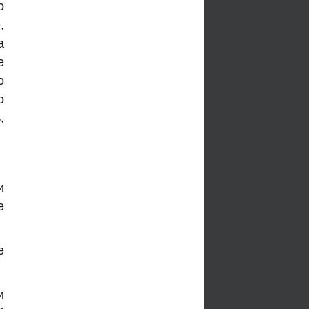
о
,
а
е
о
о
,
и
е
е
и