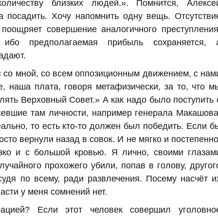
количеству близких людей.». Помнится, Алексе
 посадить. Хочу напомнить одну вещь. Отсутстви
 поощряет совершение аналогичного преступления
ибо предполагаемая прибыль сохраняется, 
адают.
с со мной, со всем оппозиционным движением, с нам
е, наша плата, говоря метафизически, за то, что м
лять Верховный Совет.» А как надо было поступить 
севшие там личности, например генерала Макашова
ально, то есть кто-то должен был победить. Если б
осто вернули назад в совок. И не мягко и постепенно
езко и с большой кровью. Я лично, своими глазам
лучайного прохожего убили, попав в голову, другог
 судя по всему, ради развлечения. Посему насчёт и
асти у меня сомнений нет.
ацией? Если этот человек совершил уголовно