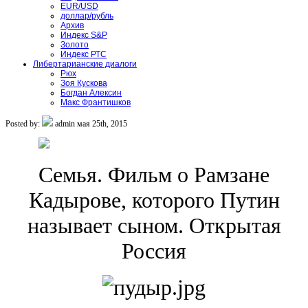
EUR/USD
доллар/рубль
Архив
Индекс S&P
Золото
Индекс РТС
Либертарианские диалоги
Рюх
Зоя Кускова
Богдан Алексин
Макс Франтишков
Posted by:
admin
мая 25th, 2015
Семья. Фильм о Рамзане
Кадырове, которого Путин
называет сыном. Открытая
Россия