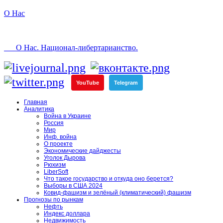
О Нас
О Нас. Национал-либертарианство.
YouTube
Telegram
Главная
Аналитика
Война в Украине
Россия
Мир
Инф. война
О проекте
Экономические дайджесты
Уголок Дырова
Рюхизм
LiberSoft
Что такое государство и откуда оно берется?
Выборы в США 2024
Ковид-фашизм и зелёный (климатический) фашизм
Прогнозы по рынкам
Нефть
Индекс доллара
Недвижимость