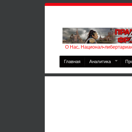
О Нас. Национал-либертариан
Главная
Аналитика
Пр