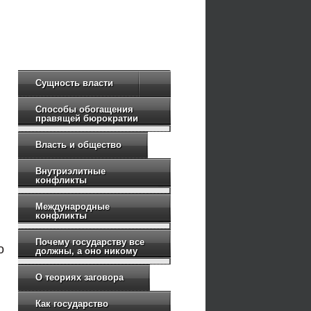
Сущность власти
Способы обогащения
правящей бюрократии
Власть и общество
Внутриэлитные
конфликты
Международные
конфликты
Почему государству все
о
должны, а оно никому
О теориях заговора
Как государство