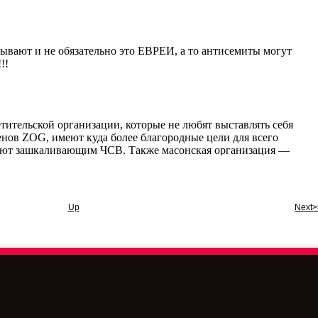
Up
Next>