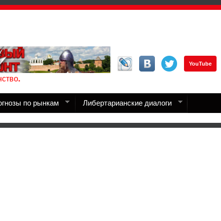
YouTube
ство.
огнозы по рынкам
Либертарианские диалоги