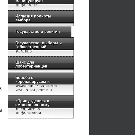
манипулирует
инфополем
Иллюзия полноты
выбора
Государство и религия
Государство, выборы и
"общественный
договор"
Шанс для
либертарианцев
Борьба с
коронавирусом и
изменением климата
в
как новая религия
«Принуждение» к
эмоциональному
восприятию
м
информации