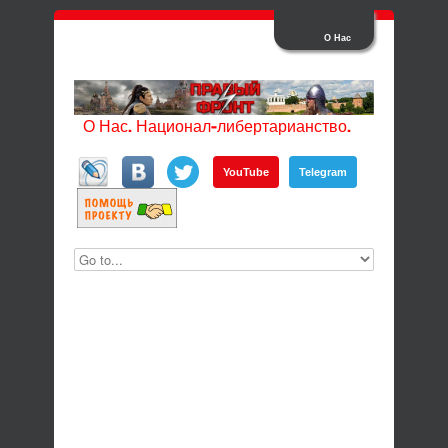
О Нас
О Нас. Национал-либертарианство.
YouTube
Telegram