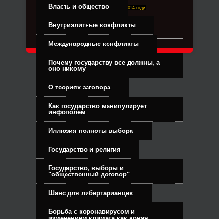
Власть и общество
Right-Dexter-ПРАВЫЙ ФРОНТ. Основан в 2014 году.
Связь с администрацией
Внутриэлитные конфликты
Международные конфликты
Почему государству все должны, а
оно никому
О теориях заговора
Как государство манипулирует
инфополем
Иллюзия полноты выбора
Государство и религия
Государство, выборы и
"общественный договор"
Шанс для либертарианцев
Борьба с коронавирусом и
изменением климата как новая