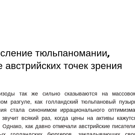
сление тюльпаномании,
 австрийских точек зрения
пизоды так же сильно сказываются на массово
ном разгуле, как голландский тюльпановый пузыр
ния стала синонимом иррационального оптимизма
 звучит всякий раз, когда цены на активы кажутс
 Однако, как давно отмечали австрийские писатели
вых голландских бюргеров, закладывающих сво