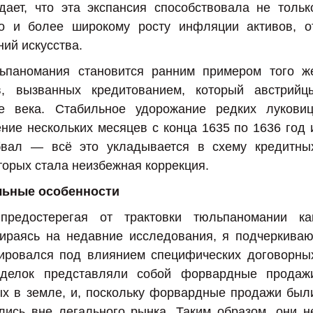
дает, что эта экспансия способствовала не тольк
о и более широкому росту инфляции активов, о
ий искусства.
ьпаномания становится ранним примером того ж
, вызванных кредитованием, который австрийц
 века. Стабильное удорожание редких луковиц
ение нескольких месяцев с конца 1635 по 1636 год 
бвал — всё это укладывается в схему кредитны
торых стала неизбежная коррекция.
льные особенности
редостерегая от трактовки тюльпаномании ка
пираясь на недавние исследования, я подчеркиваю
ировался под влиянием специфических договорны
сделок представляли собой форвардные продаж
х в земле, и, поскольку форвардные продажи был
лись вне легального рынка. Таким образом, они н