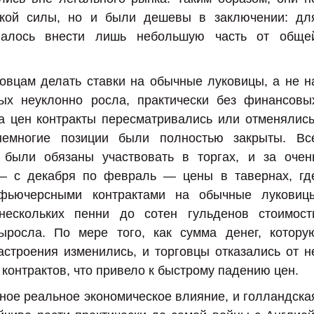
ской силы, но и были дешевы в заключении: дл
овалось внести лишь небольшую часть от обще
овцам делать ставки на обычные луковицы, а не н
рых неуклонно росла, практически без финансовы
а цен контракты пересматривались или отменялись
немногие позиции были полностью закрыты. Вс
» были обязаны участвовать в торгах, и за очен
— с декабря по февраль — цены в тавернах, гд
фьючерсными контрактами на обычные луковиц
нескольких пенни до сотен гульденов стоимост
выросла. По мере того, как сумма денег, котору
астроения изменились, и торговцы отказались от н
онтрактов, что привело к быстрому падению цен.
ное реальное экономическое влияние, и голландска