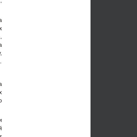
,
а
к
,
а
,
.
а
х
о
и
й
т