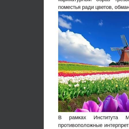
поместья ради цветов, обман
В рамках Института М
противоположные интерпрета