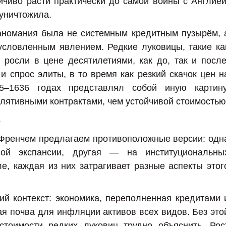
чиво расти практически до самой войны с Англией
 уничтожила.
паномания была не системным кредитным пузырём, 
условленным явлением. Редкие луковицы, такие ка
 росли в цене десятилетиями, как до, так и после
 спрос элиты, в то время как резкий скачок цен н
–1636 годах представлял собой иную картину
лятивными контрактами, чем устойчивой стоимостью
в
 Френчем предлагаем противоположные версии: одн
ой экспансии, другая — на институциональны
е, каждая из них затрагивает разные аспекты этог
й контекст: экономика, переполненная кредитами 
я почва для инфляции активов всех видов. Без это
стоимости редких луковиц трудно объяснить. Рос