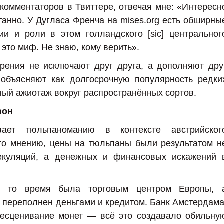
комментаторов в Твиттере, отвечая мне: «Интересн
утанно. У Дугласа Френча на mises.org есть обширны
ии и роли в этом голландского [sic] центральног
 это миф. Не знаю, кому верить».
зрения не исключают друг друга, а дополняют дру
 объясняют как долгосрочную популярность редки
нный ажиотаж вокруг распространённых сортов.
фон
вает тюльпаноманию в контексте австрийског
его мнению, цены на тюльпаны были результатом н
екуляций, а денежных и финансовых искажений 
 в то время была торговым центром Европы, 
л переполнен деньгами и кредитом. Банк Амстердама
бесценивание монет — всё это создавало обильну