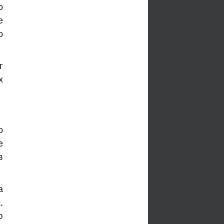
о
е
о
г
х
о
е
в
а
,
ю