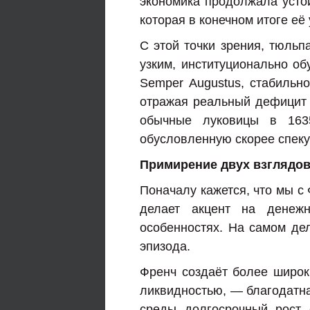
экономика продолжала устой
которая в конечном итоге её
С этой точки зрения, тюль
узким, институционально об
Semper Augustus, стабильно
отражая реальный дефицит и
обычные луковицы в 1635
обусловленную скорее спеку
Примирение двух взглядо
Поначалу кажется, что мы с
делает акцент на денежн
особенностях. На самом дел
эпизода.
Френч создаёт более широки
ликвидностью, — благодатна
среды долгосрочный рост 