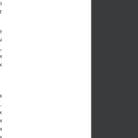
о
т
е
ы
,
и
х
к
,
х
и
и
е