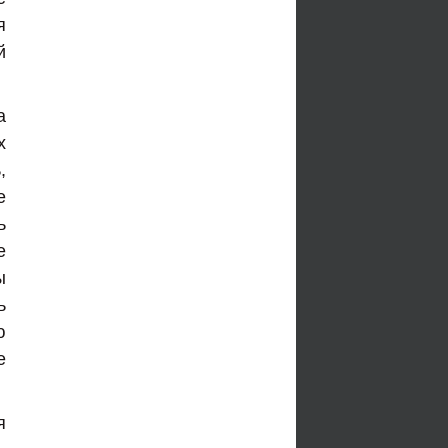
я
й
а
х
,
е
ь
е
ы
ь
ю
е
я