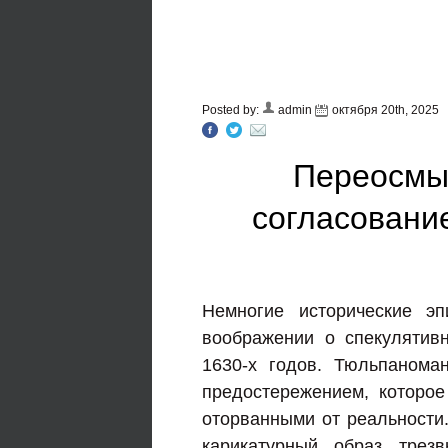
Posted by:
admin
октября 20th, 2025
Переосмы
согласование
Немногие исторические э
воображении о спекулятив
1630-х годов. Тюльпанома
предостережением, которое
оторванными от реальности.
карикатурный образ трез