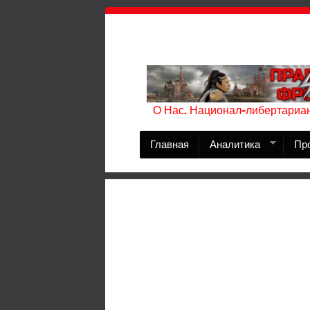
О Нас. Национал-либертариан
Главная
Аналитика
Пр