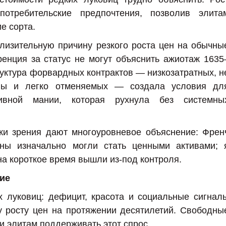
отребительские предпочтения, позволив элита
е сорта.
лизительную причину резкого роста цен на обычны
енция за статус не могут объяснить ажиотаж 1635
руктура форвардных контрактов — низкозатратных, н
лы и легко отменяемых — создала условия дл
тивной мании, которая рухнула без системны
чки зрения дают многоуровневое объяснение: Френ
аны изначально могли стать ценными активами; 
на короткое время вышли из-под контроля.
ие
х луковиц: дефицит, красота и социальные сигнал
у росту цен на протяжении десятилетий. Свободны
 элитам поддерживать этот спрос.