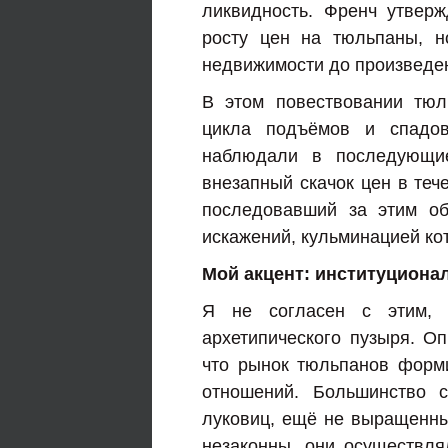
ликвидность. Френч утверж
росту цен на тюльпаны, н
недвижимости до произведен
В этом повествовании тюл
цикла подъёмов и спадов
наблюдали в последующие
внезапный скачок цен в теч
последовавший за этим о
искажений, кульминацией ко
Мой акцент: институциона
Я не согласен с этим, п
архетипического пузыря. О
что рынок тюльпанов форм
отношений. Большинство 
луковиц, ещё не выращенны
незаконны, они осуществля