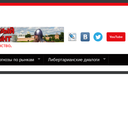
YouTube
ство.
огнозы по рынкам
Либертарианские диалоги