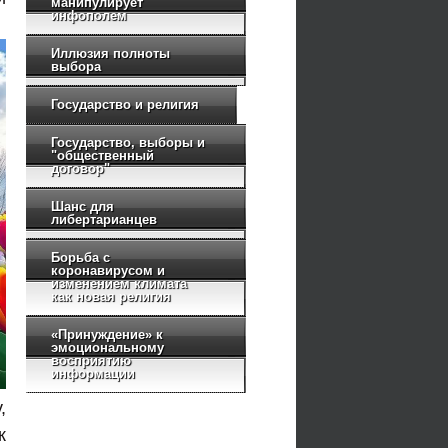
манипулирует
инфополем
Иллюзия полноты
выбора
Государство и религия
Государство, выборы и
"общественный
договор"
Шанс для
либертарианцев
Борьба с
коронавирусом и
изменением климата
как новая религия
«Принуждение» к
эмоциональному
восприятию
информации
,
к