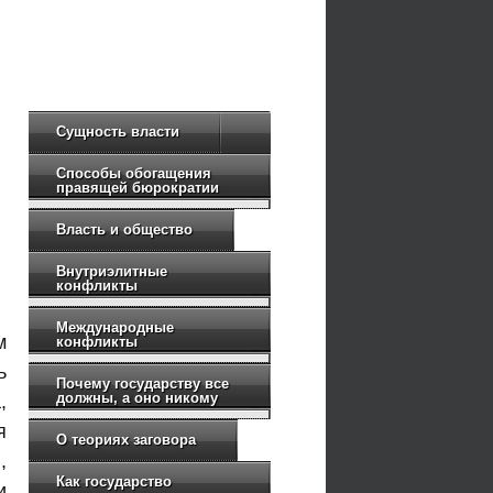
Сущность власти
Способы обогащения
правящей бюрократии
Власть и общество
Внутриэлитные
конфликты
Международные
м
конфликты
ь
Почему государству все
должны, а оно никому
,
я
О теориях заговора
,
Как государство
и