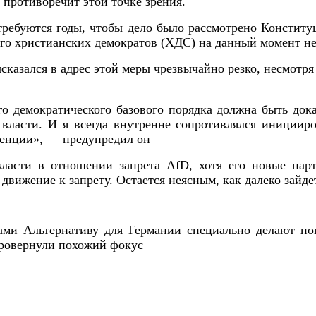
, противоречит этой точке зрения.
потребуются годы, чтобы дело было рассмотрено Констит
его христианских демократов (ХДС) на данный момент не
казался в адрес этой меры чрезвычайно резко, несмотря 
о демократического базового порядка должна быть док
й власти. И я всегда внутренне сопротивлялся инициир
ренции», — предупредил он
асти в отношении запрета AfD, хотя его новые пар
движение к запрету. Остается неясным, как далеко зайд
ми Альтернативу для Германии специально делают поп
провернули похожий фокус