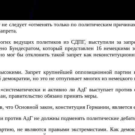
ет не следует «отменять только по политическим причин
апрета.
огих ведущих политиков из СДПГ, выступили за запре
брено Бундесратом, который представлен 16 немецкими
но мог бы отклонить такой запрет как неконституцио
высокими. Запрет крупнейшей оппозиционной партии в 
 демократии, но это не отпугивает многих из немецкого
, «систематически и активно ли АдГ выступает против 
лан, правительство обязано принять меры.
в, что Основной закон, конституция Германии, является 
ски против АдГ не должны подменять политические дебат
артию, не являются правыми экстремистами. Как демо