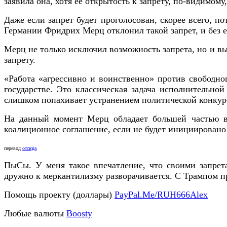
заявила она, хотя ее открытость к запрету, по-видимому
Даже если запрет будет проголосован, скорее всего, 
Германии Фридрих Мерц отклонил такой запрет, и без 
Мерц не только исключил возможность запрета, но и выс
запрету.
«Работа «агрессивно и воинственно» против свободног
государстве. Это классическая задача исполнительно
слишком попахивает устранением политической конку
На данный момент Мерц обладает большей частью вл
коалиционное соглашение, если не будет инициировано 
перевод
отсюда
ПыСы. У меня такое впечатление, что своими запрета
дружно к меркантилизму разворачивается. С Трампом 
Помощь проекту (доллары)
PayPal.Me/RUH666Alex
Любые валюты
Boosty