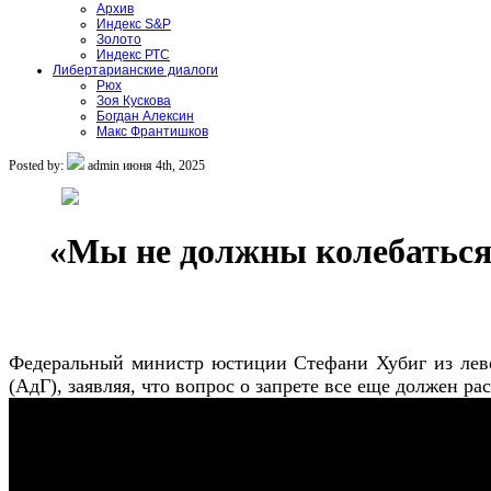
Архив
Индекс S&P
Золото
Индекс РТС
Либертарианские диалоги
Рюх
Зоя Кускова
Богдан Алексин
Макс Франтишков
Posted by:
admin
июня 4th, 2025
«Мы не должны колебаться
Федеральный министр юстиции Стефани Хубиг из лево
(АдГ), заявляя, что вопрос о запрете все еще должен ра