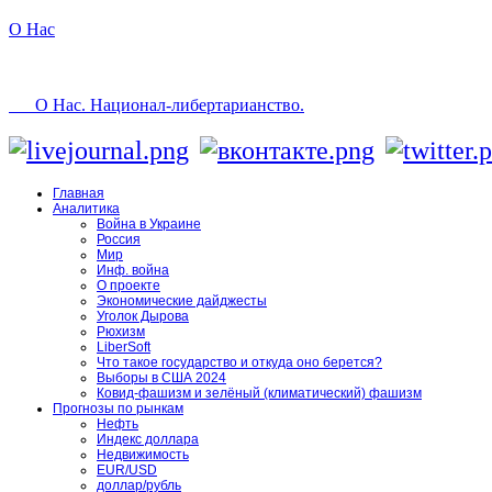
О Нас
О Нас. Национал-либертарианство.
Главная
Аналитика
Война в Украине
Россия
Мир
Инф. война
О проекте
Экономические дайджесты
Уголок Дырова
Рюхизм
LiberSoft
Что такое государство и откуда оно берется?
Выборы в США 2024
Ковид-фашизм и зелёный (климатический) фашизм
Прогнозы по рынкам
Нефть
Индекс доллара
Недвижимость
EUR/USD
доллар/рубль