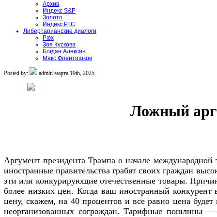
Архив
Индекс S&P
Золото
Индекс РТС
Либертарианские диалоги
Рюх
Зоя Кускова
Богдан Алексин
Макс Франтишков
Posted by:
admin
марта 19th, 2025
Ложный арг
Аргумент президента Трампа о начале международной 
иностранные правительства грабят своих граждан высо
эти или конкурирующие отечественные товары. Причин
более низких цен. Когда ваш иностранный конкурент 
цену, скажем, на 40 процентов и все равно цена буде
неорганизованных сограждан. Тарифные пошлины — э