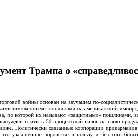
умент Трампа о «справедливос
торговой войны основан на звучащем по-социалистическ
кими таможенными пошлинами на американский импорт, 
а, по которой их называют «защитными» пошлинами, за
вынужден платить 50-процентный налог на свою продук
т ниже. Политически связанные корпорации прикарманив
то узаконенное воровство в пользу и без того богат