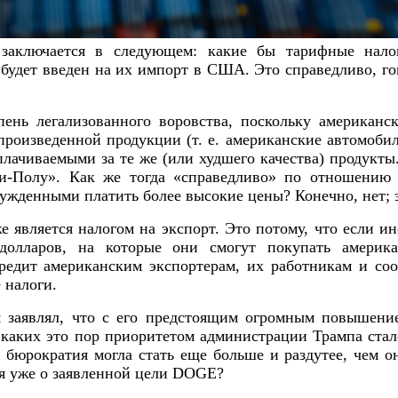
 заключается в следующем: какие бы тарифные нало
удет введен на их импорт в США. Это справедливо, го
пень легализованного воровства, поскольку американс
произведенной продукции (т. е. американские автомоби
плачиваемыми за те же (или худшего качества) продукт
ти-Полу». Как же тогда «справедливо» по отношению 
жденными платить более высокие цены? Конечно, нет; э
же является налогом на экспорт. Это потому, что если 
долларов, на которые они смогут покупать америка
редит американским экспортерам, их работникам и со
 налоги.
 заявлял, что с его предстоящим огромным повышени
каких это пор приоритетом администрации Трампа ста
юрократия могла стать еще больше и раздутее, чем он
я уже о заявленной цели DOGE?