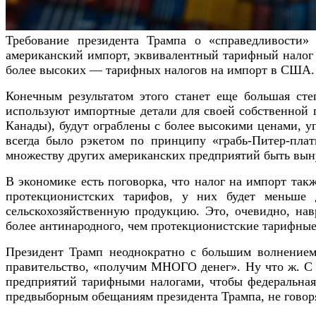
Требование президента Трампа о «справедливости»
американский импорт, эквивалентный тарифный налог б
более высоких — тарифных налогов на импорт в США.
Конечным результатом этого станет еще большая сте
используют импортные детали для своей собственной 
Канады), будут ограблены с более высокими ценами, у
всегда было рэкетом по принципу «грабь-Питер-пла
множеству других американских предприятий быть выну
В экономике есть поговорка, что налог на импорт так
протекционистских тарифов, у них будет меньше 
сельскохозяйственную продукцию. Это, очевидно, нав
более антинародного, чем протекционистские тарифные
Президент Трамп неоднократно с большим волнением
правительство, «получим МНОГО денег». Ну что ж. С 
предприятий тарифными налогами, чтобы федеральная б
предвыборным обещаниям президента Трампа, не говор