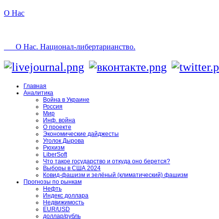
О Нас
О Нас. Национал-либертарианство.
Главная
Аналитика
Война в Украине
Россия
Мир
Инф. война
О проекте
Экономические дайджесты
Уголок Дырова
Рюхизм
LiberSoft
Что такое государство и откуда оно берется?
Выборы в США 2024
Ковид-фашизм и зелёный (климатический) фашизм
Прогнозы по рынкам
Нефть
Индекс доллара
Недвижимость
EUR/USD
доллар/рубль