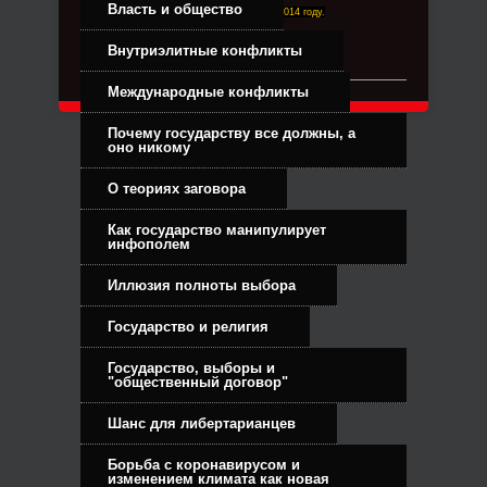
Власть и общество
Right-Dexter-ПРАВЫЙ ФРОНТ. Основан в 2014 году.
Связь с администрацией
Внутриэлитные конфликты
Международные конфликты
Почему государству все должны, а
оно никому
О теориях заговора
Как государство манипулирует
инфополем
Иллюзия полноты выбора
Государство и религия
Государство, выборы и
"общественный договор"
Шанс для либертарианцев
Борьба с коронавирусом и
изменением климата как новая