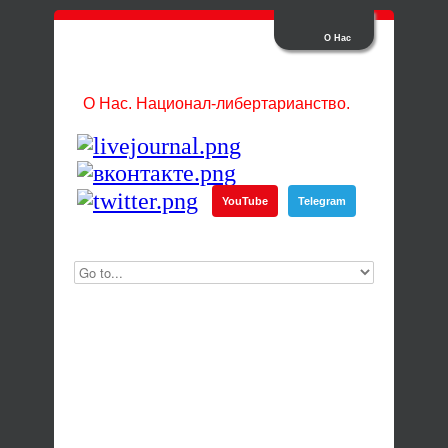
О Нас
О Нас. Национал-либертарианство.
YouTube
Telegram