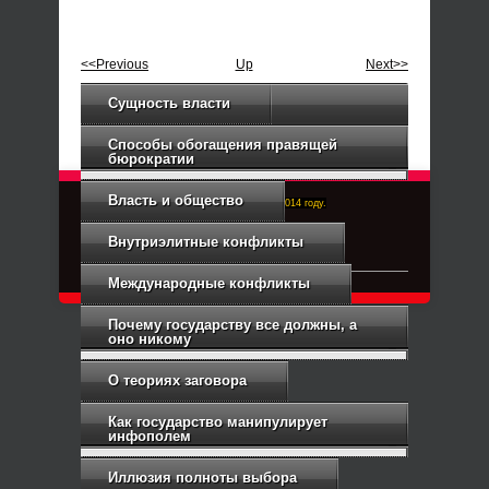
<<Previous
Up
Next>>
Сущность власти
Способы обогащения правящей
бюрократии
Власть и общество
Right-Dexter-ПРАВЫЙ ФРОНТ. Основан в 2014 году.
Связь с администрацией
Внутриэлитные конфликты
Международные конфликты
Почему государству все должны, а
оно никому
О теориях заговора
Как государство манипулирует
инфополем
Иллюзия полноты выбора