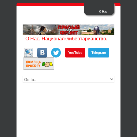
О Нас
О Нас. Национал-либертарианство.
YouTube
Telegram