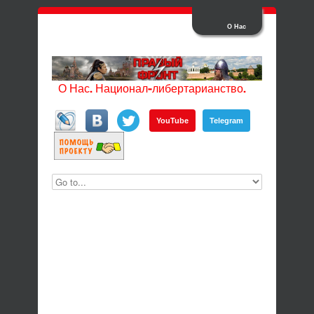
О Нас
О Нас. Национал-либертарианство.
YouTube
Telegram