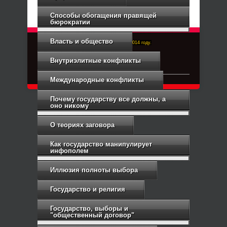
Способы обогащения правящей
бюрократии
Власть и общество
Right-Dexter-ПРАВЫЙ ФРОНТ. Основан в 2014 году.
Связь с администрацией
Внутриэлитные конфликты
Международные конфликты
Почему государству все должны, а
оно никому
О теориях заговора
Как государство манипулирует
инфополем
Иллюзия полноты выбора
Государство и религия
Государство, выборы и
"общественный договор"