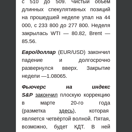
с 510 до 509. Чистый объём
длинных спекулятивных позиций
на прошедшей неделе упал на 44
000, с 233 800 до 277 800. Неделя
закрылась WTI — 80.82, Brent —
85.56.
Евро/доллар
(EUR/USD) закончил
падение и долгосрочно
развернулся вверх. Закрытие
недели —1.08065.
Фьючерс на индекс
S&P
закончил
плоскую коррекцию
в марте 20-го года
(разметка
здесь
), которая
является четвёртой волной. Пятая,
возможно, будет КДТ. В ней