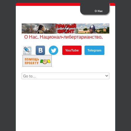
О Нас
О Нас. Национал-либертарианство.
YouTube
Telegram