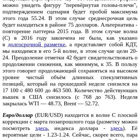
можно увидеть фигуру "перевёрнутая голова-плечи",
подтверждением сценария будет пробой максимума
этого года 55.24. В этом случае среднесрочная цель
будет находиться в районе 75 долларов. Альтернатива -
повторение паттерна 2015 года. В этом случае волна
(С) в 2016 году закончена не была, как указано
в
долгосрочной разметке
, а представляет собой КДТ,
мы находимся в его 5-й волне, в этом случае цели 20-
24. Преодоление отметки 42 будет свидетельствовать о
продолжении снижения, как минимум, к 35. В пользу
этого говорит продолжающий сохраняться на высоком
уровне чистый объём длинных спекулятивных
позиций, который на прошедшей неделе снизился на
17 100 с 480 600 до 463 500. Количество действующих
вышек в США снизилось (с 768 до 763). Неделя
закрылась WTI — 48.73, Brent — 52.72.
Евро/доллар
(EUR/USD) находится в волне С плоской
коррекции с марта позапрошлого года (разметку можно
посмотреть
здесь
, индекса доллара -
здесь
). Её
вероятные цели - 1.23-1.24. Сейчас, скорее всего, пара