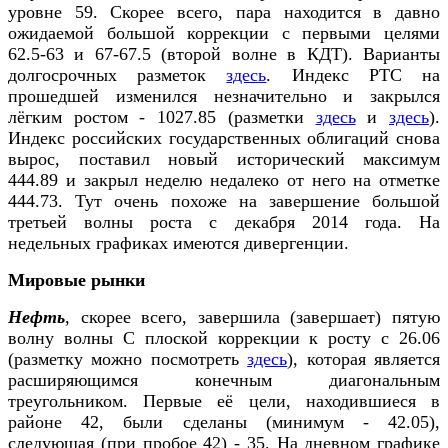
уровне 59. Скорее всего, пара находится в давно
ожидаемой большой коррекции с первыми целями
62.5-63 и 67-67.5 (второй волне в КДТ). Варианты
долгосрочных разметок
здесь
. Индекс РТС на
прошедшей изменился незначительно и закрылся
лёгким ростом - 1027.85 (разметки
здесь
и
здесь
).
Индекс российских государственных облигаций снова
вырос, поставил новый исторический максимум
444.89 и закрыл неделю недалеко от него на отметке
444.73. Тут очень похоже на завершение большой
третьей волны роста с декабря 2014 года. На
недельных графиках имеются дивергенции.
Мировые рынки
Нефть
, скорее всего, завершила (завершает) пятую
волну волны С плоской коррекции к росту с 26.06
(разметку можно посмотреть
здесь
), которая является
расширяющимся конечным диагональным
треугольником. Первые её цели, находившиеся в
районе 42, были сделаны (минимум - 42.05),
следующая (при пробое 42) - 35. На дневном графике