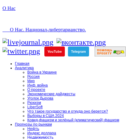
О Нас
О Нас. Национал-либертарианство.
YouTube
Telegram
Главная
Аналитика
Война в Украине
Россия
Мир
Инф. война
О проекте
Экономические дайджесты
Уголок Дырова
Рюхизм
LiberSoft
Что такое государство и откуда оно берется?
Выборы в США 2024
Ковид-фашизм и зелёный (климатический) фашизм
Прогнозы по рынкам
Нефть
Индекс доллара
Недвижимость