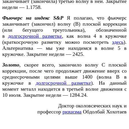
заканчивает (закончила) третью волну в ней. Закрытие
недели — 1.1758.
Фьючерс на индекс S&P
Я полагаю, что фьючерс
заканчивает (закончил) волну (В) плоской коррекции
(или бегущего треугольника), обозначенной
в
долгосрочной разметке
, как волна 4 в кружочке
(краткосрочную разметку можно посмотреть
здесь
).
Альтернатива — мы уже находимся в волне 5 в
кружочке. Закрытие недели — 2425.
Золото
, скорее всего, закончило волну С плоской
коррекции, после чего продолжает движение вверх со
среднесрочными целями выше 1400 (волна В в
кружочке в
долгосрочной разметке
). На данный
момент металл находится в третьей волне движения с
10 июля. Закрытие недели — 1284.24.
Доктор околовсяческих наук и
профессор
рюхизма
Обдолбай Хохотаев