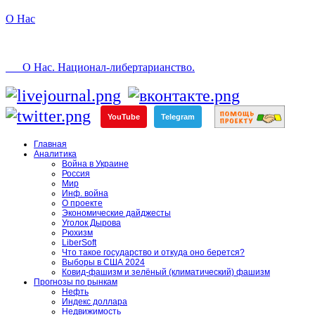
О Нас
О Нас. Национал-либертарианство.
YouTube
Telegram
Главная
Аналитика
Война в Украине
Россия
Мир
Инф. война
О проекте
Экономические дайджесты
Уголок Дырова
Рюхизм
LiberSoft
Что такое государство и откуда оно берется?
Выборы в США 2024
Ковид-фашизм и зелёный (климатический) фашизм
Прогнозы по рынкам
Нефть
Индекс доллара
Недвижимость