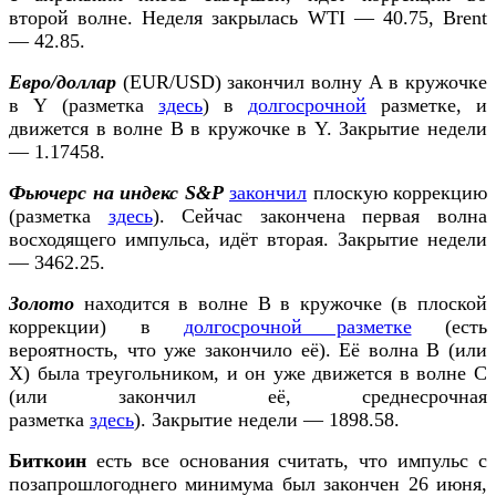
второй волне. Неделя закрылась WTI — 40.75, Brent
— 42.85.
Евро/доллар
(EUR/USD) закончил волну А в кружочке
в Y (разметка
здесь
) в
долгосрочной
разметке, и
движется в волне В в кружочке в Y. Закрытие недели
— 1.17458.
Фьючерс на индекс S&P
закончил
плоскую коррекцию
(разметка
здесь
). Сейчас закончена первая волна
восходящего импульса, идёт вторая. Закрытие недели
— 3462.25.
Золото
находится в волне В в кружочке (в плоской
коррекции) в
долгосрочной разметке
(есть
вероятность, что уже закончило её). Её волна В (или
Х) была треугольником, и он уже движется в волне С
(или закончил её, среднесрочная
разметка
здесь
). Закрытие недели — 1898.58.
Биткоин
есть все основания считать, что импульс с
позапрошлогоднего минимума был закончен 26 июня,