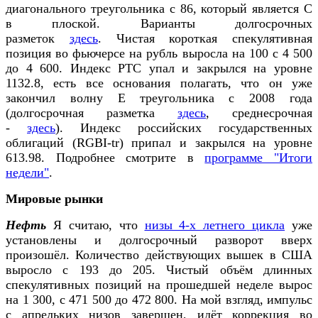
диагонального треугольника с 86, который является С
в плоской. Варианты долгосрочных
разметок
здесь
. Чистая короткая спекулятивная
позиция во фьючерсе на рубль выросла на 100 с 4 500
до 4 600. Индекс РТС упал и закрылся на уровне
1132.8, есть все основания полагать, что он уже
закончил волну Е треугольника с 2008 года
(долгосрочная разметка
здесь
, среднесрочная
-
здесь
). Индекс российских государственных
облигаций (RGBI-tr) припал и закрылся на уровне
613.98. Подробнее смотрите в
программе "Итоги
недели"
.
Мировые рынки
Нефть
Я считаю, что
низы 4-х летнего цикла
уже
установлены и долгосрочный разворот вверх
произошёл. Количество действующих вышек в США
выросло с 193 до 205. Чистый объём длинных
спекулятивных позиций на прошедшей неделе вырос
на 1 300, с 471 500 до 472 800. На мой взгляд, импульс
с апрельких низов завершен, идёт коррекция во