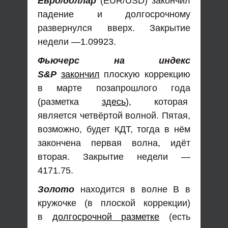
Евро/доллар
(EUR/USD) закончил
падение и долгосрочному
развернулся вверх. Закрытие
недели —1.09923.
Фьючерс на индекс
S&P
закончил
плоскую коррекцию
в марте позапрошлого года
(разметка
здесь
), которая
является четвёртой волной. Пятая,
возможно, будет КДТ, тогда в нём
закончена первая волна, идёт
вторая. Закрытие недели —
4171.75.
Золото
находится в волне В в
кружочке (в плоской коррекции)
в
долгосрочной разметке
(есть