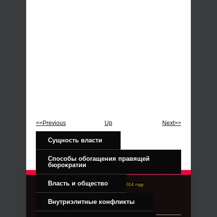
<<Previous
Up
Next>>
Сущность власти
Способы обогащения правящей
бюрократии
Власть и общество
Right-Dexter-ПРАВЫЙ ФРОНТ. Основан в 2014 году.
Связь с администрацией
Внутриэлитные конфликты