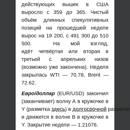
действующих вышек в США
выросло с 359 до 365. Чистый
объём длинных спекулятивных
позиций на прошедшей неделе
вырос на 19 200, с 491 300 до 510
500. На мой взгляд,
идёт четвёртая или вторая в
третьей с апрельких низов
(возможно уже закончена). Неделя
закрылась WTI — 70.78, Brent —
72.62.
Евро/доллар
(EUR/USD) закончил
(заканчивает) волну А в кружочке в
Y (разметка
здесь
) в
долгосрочной
разметке
и движется в волне В в кружочке в
Y. Закрытие недели — 1.21076.