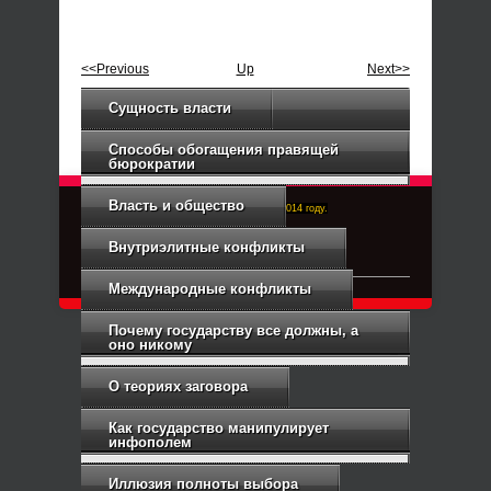
<<Previous
Up
Next>>
Сущность власти
Способы обогащения правящей
бюрократии
Власть и общество
Right-Dexter-ПРАВЫЙ ФРОНТ. Основан в 2014 году.
Связь с администрацией
Внутриэлитные конфликты
Международные конфликты
Почему государству все должны, а
оно никому
О теориях заговора
Как государство манипулирует
инфополем
Иллюзия полноты выбора