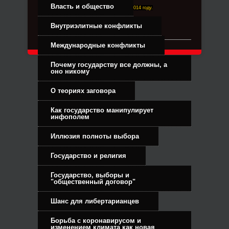
Власть и общество
Right-Dexter-ПРАВЫЙ ФРОНТ. Основан в 2014 году.
Связь с администрацией
Внутриэлитные конфликты
Международные конфликты
Почему государству все должны, а
оно никому
О теориях заговора
Как государство манипулирует
инфополем
Иллюзия полноты выбора
Государство и религия
Государство, выборы и
"общественный договор"
Шанс для либертарианцев
Борьба с коронавирусом и
изменением климата как новая