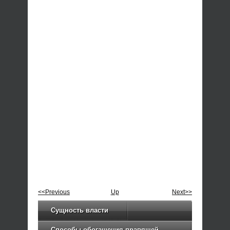
<<Previous
Up
Next>>
Сущность власти
Способы обогащения правящей