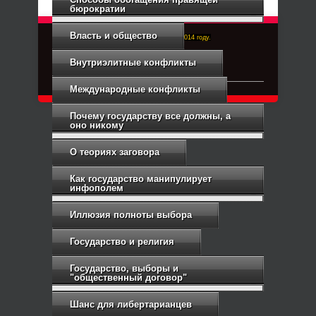
бюрократии
Власть и общество
Right-Dexter-ПРАВЫЙ ФРОНТ. Основан в 2014 году.
Связь с администрацией
Внутриэлитные конфликты
Международные конфликты
Почему государству все должны, а
оно никому
О теориях заговора
Как государство манипулирует
инфополем
Иллюзия полноты выбора
Государство и религия
Государство, выборы и
"общественный договор"
Шанс для либертарианцев