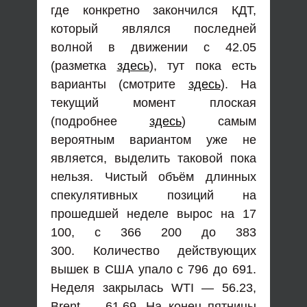
где конкретно закончился КДТ,
который являлся последней
волной в движении с 42.05
(разметка
здесь
), тут пока есть
варианты (смотрите
здесь
). На
текущий момент плоская
(подробнее
здесь
) самым
вероятным вариантом уже не
является, выделить таковой пока
нельзя. Чистый объём длинных
спекулятивных позиций на
прошедшей неделе вырос на 17
100, с 366 200 до 383
300. Количество действующих
вышек в США упало с 796 до 691.
Неделя закрылась WTI — 56.23,
Brent — 61.69. На конец пятницы