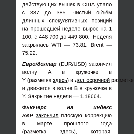
действующих вышек в США упало
с 387 до 385. Чистый объём
длинных спекулятивных позиций
на прошедшей неделе вырос на 1
100, с 448 700 до 449 800. Неделя
закрылась WTI — 73.81, Brent —
75.22.
Евро/доллар
(EUR/USD) закончил
волну А в кружочке в
Y (разметка
здесь
) в
долгосрочной
разметке
и движется в волне В в кружочке в
Y. Закрытие недели — 1.18664.
Фьючерс на индекс
S&P
закончил
плоскую коррекцию
в марте прошлого года
(разметка
здесь
), которая