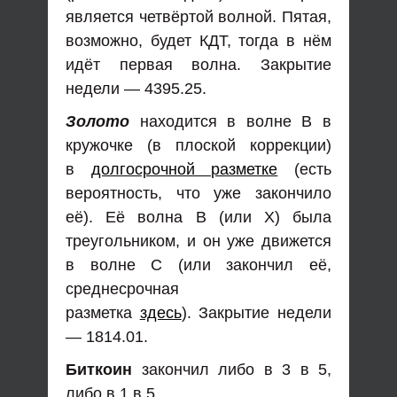
является четвёртой волной. Пятая,
возможно, будет КДТ, тогда в нём
идёт первая волна. Закрытие
недели — 4395.25.
Золото
находится в волне В в
кружочке (в плоской коррекции)
в
долгосрочной разметке
(есть
вероятность, что уже закончило
её). Её волна В (или Х) была
треугольником, и он уже движется
в волне С (или закончил её,
среднесрочная
разметка
здесь
). Закрытие недели
— 1814.01.
Биткоин
закончил либо в 3 в 5,
либо в 1 в 5.