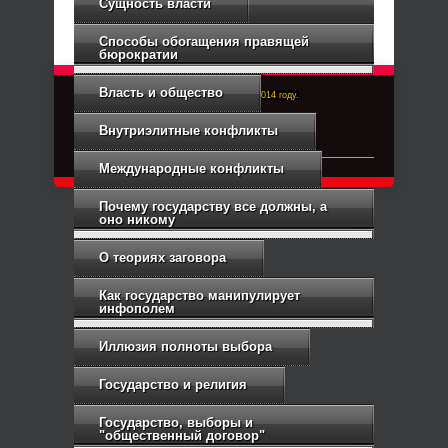
Сущность власти
Способы обогащения правящей
бюрократии
Власть и общество
Right-Dexter-ПРАВЫЙ ФРОНТ. Основан в 2014 году.
Связь с администрацией
Внутриэлитные конфликты
Международные конфликты
Почему государству все должны, а
оно никому
О теориях заговора
Как государство манипулирует
инфополем
Иллюзия полноты выбора
Государство и религия
Государство, выборы и
"общественный договор"