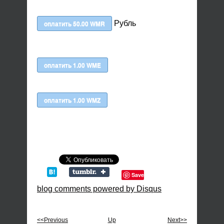
Рубль
Save
blog comments powered by
Disqus
<<Previous
Up
Next>>