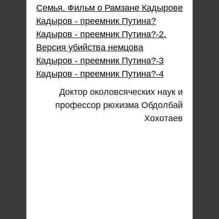
Семья. Фильм о Рамзане Кадырове
Кадыров - преемник Путина?
Кадыров - преемник Путина?-2.
Версия убийства немцова
Кадыров - преемник Путина?-3
Кадыров - преемник Путина?-4
Доктор околовсяческих наук и
профессор рюхизма Обдолбай
Хохотаев