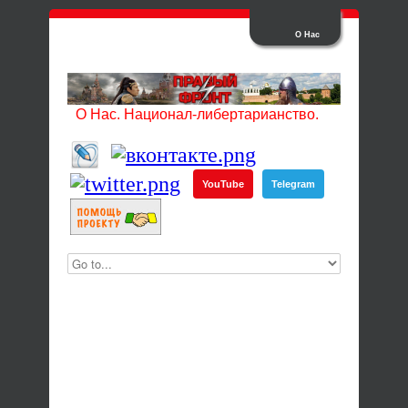
О Нас
О Нас. Национал-либертарианство.
YouTube
Telegram