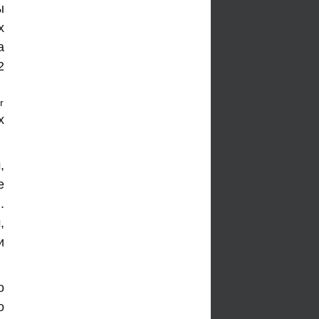
ы
х
а
2
х
,
е
.
,
и
о
о