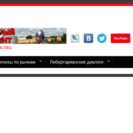
YouTube
ство.
огнозы по рынкам
Либертарианские диалоги