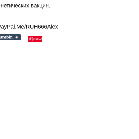
енетических вакцин.
PayPal.Me/RUH666Alex
Save