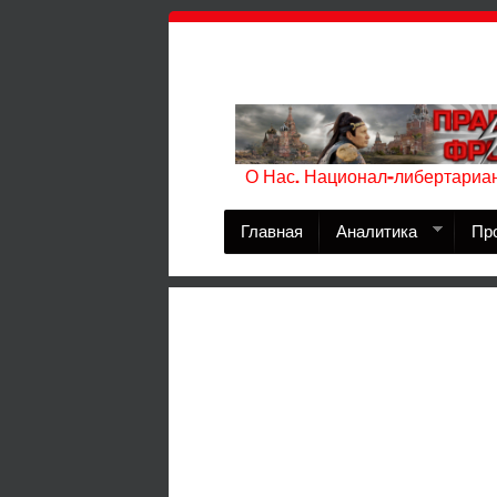
О Нас. Национал-либертариан
Главная
Аналитика
Пр