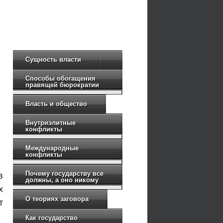
Сущность власти
Способы обогащения
правящей бюрократии
Власть и общество
Внутриэлитные
конфликты
Международные
конфликты
Почему государству все
в
должны, а оно никому
х
О теориях заговора
т
Как государство