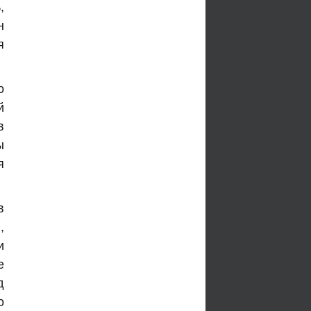
,
н
я
о
й
в
ы
я
в
,
и
е
д
о