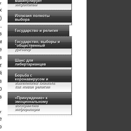
манипулирует
инфополем
х
Иллюзия полноты
)
выбора
.
Государство и религия
в
м
Государство, выборы и
"общественный
е
договор"
в
Шанс для
либертарианцев
т
й
Борьба с
коронавирусом и
в
изменением климата
как новая религия
0
в
«Принуждение» к
эмоциональному
восприятию
информации
е
ю