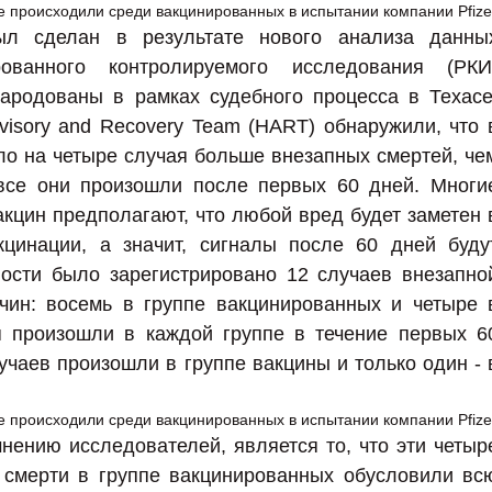
л сделан в результате нового анализа данны
рованного контролируемого исследования (РКИ
ародованы в рамках судебного процесса в Техасе
visory and Recovery Team (HART) обнаружили, что 
о на четыре случая больше внезапных смертей, че
 все они произошли после первых 60 дней. Многи
акцин предполагают, что любой вред будет заметен 
кцинации, а значит, сигналы после 60 дней буду
ости было зарегистрировано 12 случаев внезапно
чин: восемь в группе вакцинированных и четыре 
я произошли в каждой группе в течение первых 6
учаев произошли в группе вакцины и только один - 
ению исследователей, является то, что эти четыр
 смерти в группе вакцинированных обусловили вс