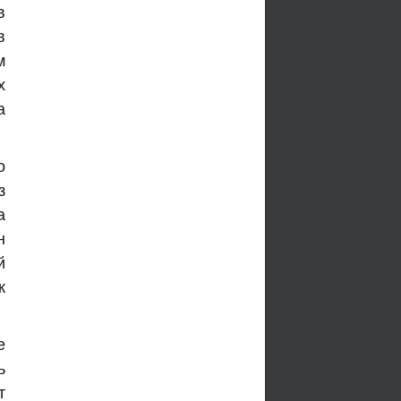
в
в
м
х
а
о
з
а
н
й
к
е
ь
т