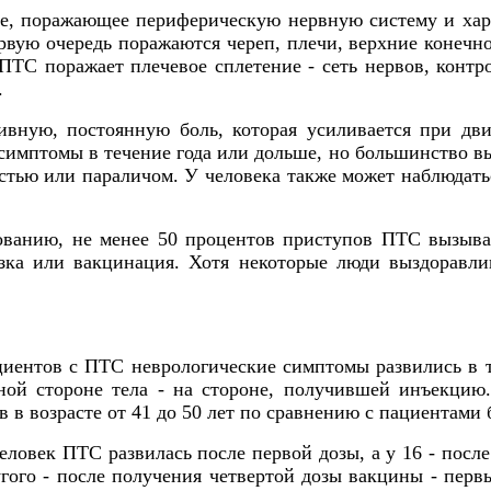
ние, поражающее периферическую нервную систему и ха
рвую очередь поражаются череп, плечи, верхние конечно
ПТС поражает плечевое сплетение - сеть нервов, кон
.
ную, постоянную боль, которая усиливается при дви
имптомы в течение года или дольше, но большинство выз
стью или параличом. У человека также может наблюдат
дованию, не менее 50 процентов приступов ПТС вызы
узка или вакцинация. Хотя некоторые люди выздоравл
циентов с ПТС неврологические симптомы развились в 
ной стороне тела - на стороне, получившей инъекцию
в возрасте от 41 до 50 лет по сравнению с пациентами 
ловек ПТС развилась после первой дозы, а у 16 - посл
ого - после получения четвертой дозы вакцины - первые