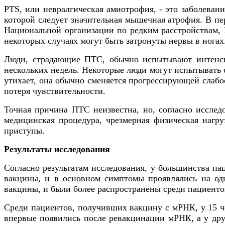
PTS, или невралгическая амиотрофия, - это заболева
которой следует значительная мышечная атрофия. В пе
Национальной организации по редким расстройствам, 
некоторых случаях могут быть затронуты нервы в ногах
Люди, страдающие ПТС, обычно испытывают интенсив
нескольких недель. Некоторые люди могут испытывать с
утихает, она обычно сменяется прогрессирующей слабо
потеря чувствительности.
Точная причина ПТС неизвестна, но, согласно иссле
медицинская процедура, чрезмерная физическая нагр
приступы.
Результаты исследования
Согласно результатам исследования, у большинства па
вакцины, и в основном симптомы проявлялись на од
вакцины, и были более распространены среди пациентов 
Среди пациентов, получивших вакцину с мРНК, у 15 че
впервые появились после ревакцинации мРНК, а у друг