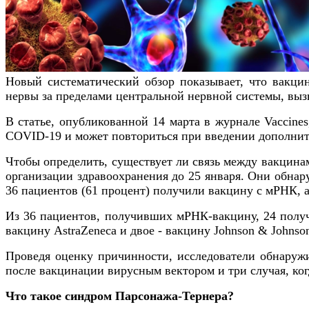
Новый систематический обзор показывает, что вакцин
нервы за пределами центральной нервной системы, выз
В статье, опубликованной 14 марта в журнале Vaccine
COVID-19 и может повториться при введении дополнит
Чтобы определить, существует ли связь между вакцин
организации здравоохранения до 25 января. Они обнар
36 пациентов (61 процент) получили вакцину с мРНК, а
Из 36 пациентов, получивших мРНК-вакцину, 24 получ
вакцину AstraZeneca и двое - вакцину Johnson & Johns
Проведя оценку причинности, исследователи обнаружи
после вакцинации вирусным вектором и три случая, ког
Что такое синдром Парсонажа-Тернера?