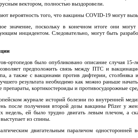
ирусным вектором, полностью выздоровели.
ают вероятность того, что вакцины COVID-19 могут выз
е значение, поскольку в конечном итоге они могут 
ующим инцидентом. Следовательно, могут быть разраб
ации
в-ортопедов было опубликовано описание случая 15-ле
озволяет предположить связь между ПТС и вакцинаци
а, а также с вакцинами против дифтерии, столбняка 
 лучшего результата необходимо как можно раньше нача
 препараты, кортикостероиды и противосудорожные сре
ропейском журнале историй болезни по внутренней меди
нь после получения второй дозы вакцины Pfizer у же
ух недель, ей было трудно двигать левым плечом, а с
 выступает из спины.
ралгическим двигательным параличом односторонней в