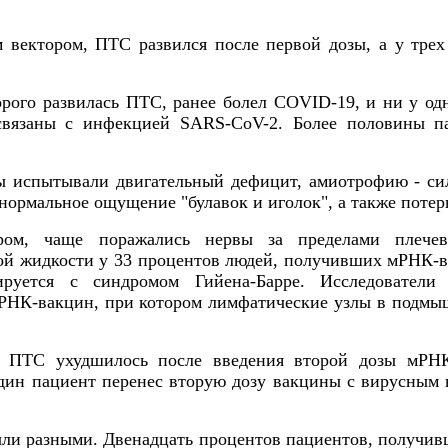
вектором, ПТС развился после первой дозы, а у трех
рого развилась ПТС, ранее болел COVID-19, и ни у одн
вязаны с инфекцией SARS-CoV-2. Более половины па
ы испытывали двигательный дефицит, амиотрофию - си
ормальное ощущение "булавок и иголок", а также потер
ом, чаще поражались нервы за пределами плечево
 жидкости у 33 процентов людей, получивших мРНК-ва
ируется с синдромом Гийена-Барре. Исследовател
РНК-вакцин, при котором лимфатические узлы в подмыш
е ПТС ухудшилось после введения второй дозы мРНК
дин пациент перенес вторую дозу вакцины с вирусным в
ли разными. Двенадцать процентов пациентов, получив