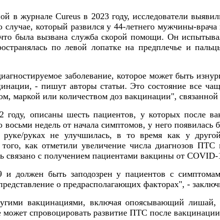
й в журнале Cureus в 2023 году, исследователи выявил
случае, который развился у 44-летнего мужчины-врача 
й, что была вызвана служба скорой помощи. Он испыты
пространялась по левой лопатке на предплечье и пал
диагностируемое заболевание, которое может быть изнури
нации, - пишут авторы статьи. Это состояние все чаще
ом, маркой или количеством доз вакцинации", связанной 
22 году, описаны шесть пациентов, у которых после
восьми недель от начала симптомов, у него появилась б
 руке/руках не улучшилась, в то время как у друго
 того, как отметили увеличение числа диагнозов ПТС 
ыть связано с получением пациентами вакцины от COVID-
 и должен быть заподозрен у пациентов с симптома
представление о предрасполагающих факторах", - заключ
угими вакцинациями, включая опоясывающий лишай, 
не может спровоцировать развитие ПТС после вакцинации