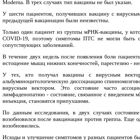
Moderna. В трех случаях тип вакцины не был указан.
У шести пациентов, получивших вакцину с вирусным 
предыдущей вакцинации были неизвестны.
Только один пациент из группы мРНК-вакцины, у кото
COVID-19, поэтому симптомы ПТС не могли быть с
сопутствующих заболеваний.
В течение двух недель после появления боли пациент
истощение мышц нижних конечностей, парестезию - нен
У тех, кто получал вакцины с вирусным вектор
альбуминоцитологическую диссоциацию спинномозговой
вирусным вектором. Это состояние часто ассоци
лимфаденопатию - состояние, связанное с введением м
инъекция, становятся припухшими.
По данным исследования, в двух случаях состояни
возобновился после вакцинации против гриппа. Еще о
возобновились.
Исходы и улучшение симптомов у разных пациентов бы