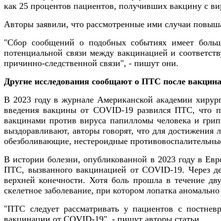
как 25 процентов пациентов, получивших вакцину с в
Авторы заявили, что рассмотренные ими случаи повыш
"Сбор сообщений о подобных событиях имеет большо
потенциальной связи между вакцинацией и соответств
причинно-следственной связи", - пишут они.
Другие исследования сообщают о ПТС после вакцин
В 2023 году в журнале Американской академии хирурго
введения вакцины от COVID-19 развился ПТС, что п
вакцинами против вируса папилломы человека и грипп
выздоравливают, авторы говорят, что для достижения
обезболивающие, нестероидные противовоспалительные
В истории болезни, опубликованной в 2023 году в Ев
ПТС, вызванного вакцинацией от COVID-19. Через де
верхней конечности. Хотя боль прошла в течение дв
скелетное заболевание, при котором лопатка аномально
"ПТС следует рассматривать у пациентов с постнев
вакцинации от COVID-19", - пишут авторы статьи.