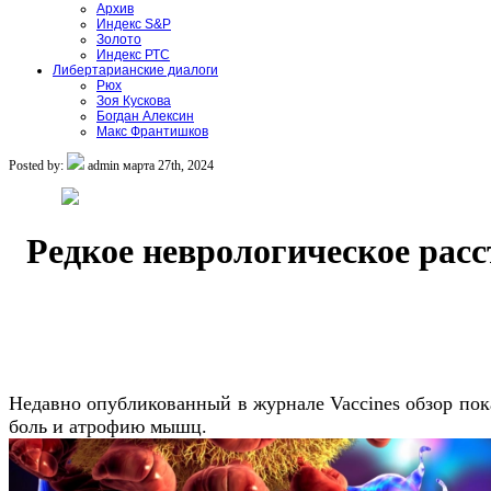
Архив
Индекс S&P
Золото
Индекс РТС
Либертарианские диалоги
Рюх
Зоя Кускова
Богдан Алексин
Макс Франтишков
Posted by:
admin
марта 27th, 2024
Редкое неврологическое расс
Недавно опубликованный в журнале Vaccines обзор по
боль и атрофию мышц.