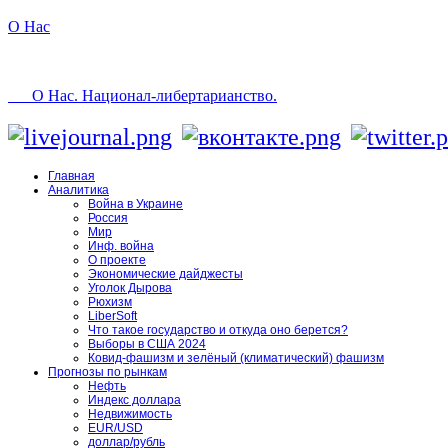
О Нас
О Нас. Национал-либертарианство.
Главная
Аналитика
Война в Украине
Россия
Мир
Инф. война
О проекте
Экономические дайджесты
Уголок Дырова
Рюхизм
LiberSoft
Что такое государство и откуда оно берется?
Выборы в США 2024
Ковид-фашизм и зелёный (климатический) фашизм
Прогнозы по рынкам
Нефть
Индекс доллара
Недвижимость
EUR/USD
доллар/рубль