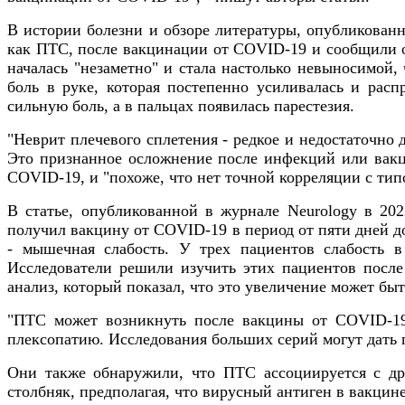
В истории болезни и обзоре литературы, опубликованно
как ПТС, после вакцинации от COVID-19 и сообщили о 
началась "незаметно" и стала настолько невыносимо
боль в руке, которая постепенно усиливалась и рас
сильную боль, а в пальцах появилась парестезия.
"Неврит плечевого сплетения - редкое и недостаточно 
Это признанное осложнение после инфекций или вакци
COVID-19, и "похоже, что нет точной корреляции с тип
В статье, опубликованной в журнале Neurology в 20
получил вакцину от COVID-19 в период от пяти дней до 
- мышечная слабость. У трех пациентов слабость в
Исследователи решили изучить этих пациентов после
анализ, который показал, что это увеличение может б
"ПТС может возникнуть после вакцины от COVID-19
плексопатию. Исследования больших серий могут дать 
Они также обнаружили, что ПТС ассоциируется с др
столбняк, предполагая, что вирусный антиген в вакци